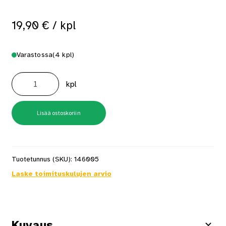
19,90
€
/ kpl
Varastossa
(4 kpl)
Rullamitta
Stanley
kpl
8m
määrä
Lisää ostoskoriin
Tuotetunnus (SKU):
146005
Laske toimituskulujen arvio
Kuvaus