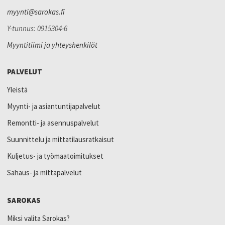
myynti@sarokas.fi
Y-tunnus: 0915304-6
Myyntitiimi ja yhteyshenkilöt
PALVELUT
Yleistä
Myynti- ja asiantuntijapalvelut
Remontti- ja asennuspalvelut
Suunnittelu ja mittatilausratkaisut
Kuljetus- ja työmaatoimitukset
Sahaus- ja mittapalvelut
SAROKAS
Miksi valita Sarokas?