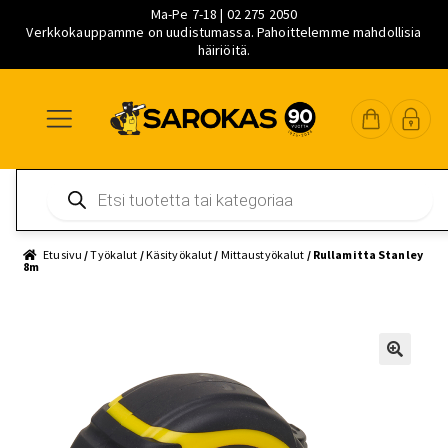
Ma-Pe 7-18 | 02 275 2050
Verkkokauppamme on uudistumassa. Pahoittelemme mahdollisia
häiriöitä.
Siirry
Siirry
Siirry
navigointiin
sisältöön
pääsisältöön
Products
search
Etusivu
/
Työkalut
/
Käsityökalut
/
Mittaustyökalut
/ Rullamitta Stanley
8m