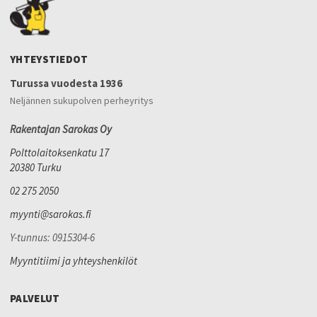
YHTEYSTIEDOT
Turussa vuodesta 1936
Neljännen sukupolven perheyritys
Rakentajan Sarokas Oy
Polttolaitoksenkatu 17
20380 Turku
02 275 2050
myynti@sarokas.fi
Y-tunnus: 0915304-6
Myyntitiimi ja yhteyshenkilöt
PALVELUT