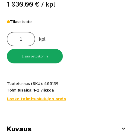
1 030,00
€
/ kpl
Tilaustuote
Mondex
Aura
kpl
E2W
6,6
kW
musta,
kulmakiuas
Lisää ostoskoriin
määrä
Tuotetunnus (SKU):
405139
Toimitusaika:
1-2 viikkoa
Laske toimituskulujen arvio
Kuvaus