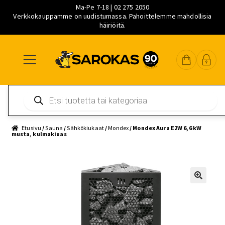
Ma-Pe 7-18 | 02 275 2050
Verkkokauppamme on uudistumassa. Pahoittelemme mahdollisia
häiriöitä.
Siirry
Siirry
Siirry
navigointiin
sisältöön
pääsisältöön
Products
search
Etusivu
/
Sauna
/
Sähkökiukaat
/
Mondex
/ Mondex Aura E2W 6,6 kW
musta, kulmakiuas