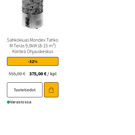
Sähkökiuas Mondex Tahko
M Teräs 9,0kW (8-15 m³)
Kiinteä Ohjauskeskus
-32%
Alkuperäinen
Nykyinen
555,00
€
375,00
€
/ kpl
hinta
hinta
oli:
on:
Tuotetiedot
555,00 €.
375,00 €.
Varastossa