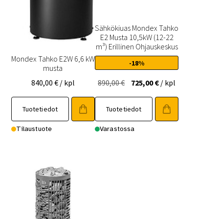
Sähkökiuas Mondex Tahko
E2 Musta 10,5kW (12-22
m³) Erillinen Ohjauskeskus
Mondex Tahko E2W 6,6 kW
-18%
musta
Alkuperäinen
Nykyinen
840,00
€
/ kpl
890,00
€
725,00
€
/ kpl
hinta
hinta
oli:
on:
Tuotetiedot
Tuotetiedot
890,00 €.
725,00 €.
Tilaustuote
Varastossa