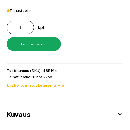
Tilaustuote
Mondex
Aura
kpl
korotusosa
25
cm
määrä
Lisää ostoskoriin
Tuotetunnus (SKU):
405194
Toimitusaika:
1-2 viikkoa
Laske toimituskulujen arvio
Kuvaus