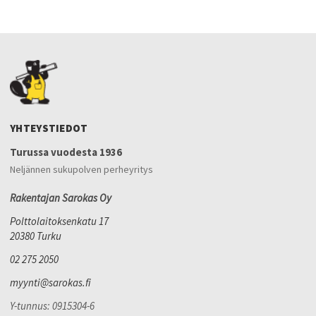
YHTEYSTIEDOT
Turussa vuodesta 1936
Neljännen sukupolven perheyritys
Rakentajan Sarokas Oy
Polttolaitoksenkatu 17
20380 Turku
02 275 2050
myynti@sarokas.fi
Y-tunnus: 0915304-6