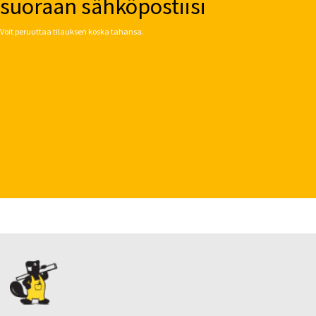
suoraan sähköpostiisi
Voit peruuttaa tilauksen koska tahansa.