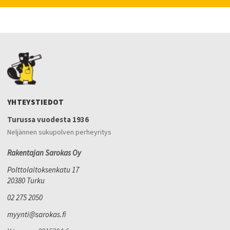
YHTEYSTIEDOT
Turussa vuodesta 1936
Neljännen sukupolven perheyritys
Rakentajan Sarokas Oy
Polttolaitoksenkatu 17
20380 Turku
02 275 2050
myynti@sarokas.fi