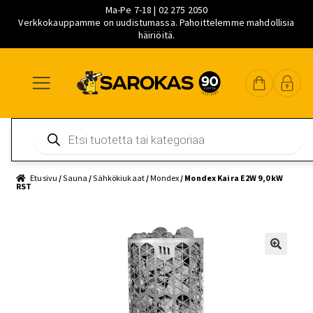
Ma-Pe 7-18 | 02 275 2050
Verkkokauppamme on uudistumassa. Pahoittelemme mahdollisia
häiriöitä.
Siirry
Siirry
Siirry
navigointiin
sisältöön
pääsisältöön
Products
search
Etusivu
/
Sauna
/
Sähkökiukaat
/
Mondex
/ Mondex Kaira E2W 9,0 kW
RST