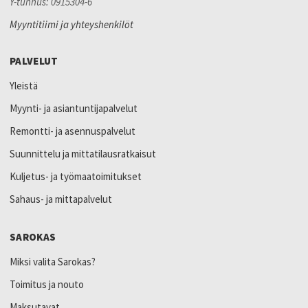
Y-tunnus: 0915304-6
Myyntitiimi ja yhteyshenkilöt
PALVELUT
Yleistä
Myynti- ja asiantuntijapalvelut
Remontti- ja asennuspalvelut
Suunnittelu ja mittatilausratkaisut
Kuljetus- ja työmaatoimitukset
Sahaus- ja mittapalvelut
SAROKAS
Miksi valita Sarokas?
Toimitus ja nouto
Maksutavat