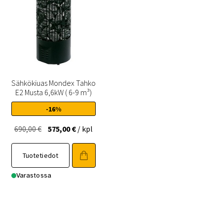
Sähkökiuas Mondex Tahko
E2 Musta 6,6kW ( 6-9 m³)
-16%
Alkuperäinen
Nykyinen
690,00
€
575,00
€
/ kpl
hinta
hinta
oli:
on:
Tuotetiedot
690,00 €.
575,00 €.
Varastossa