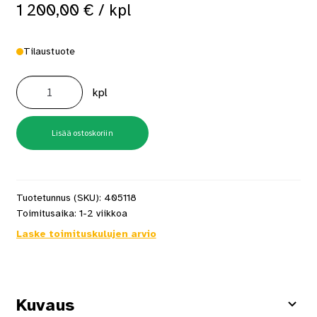
1 200,00
€
/ kpl
Tilaustuote
Mondex
Kaira
kpl
E2W
9,0
kW
RST
määrä
Lisää ostoskoriin
Tuotetunnus (SKU):
405118
Toimitusaika:
1-2 viikkoa
Laske toimituskulujen arvio
Kuvaus