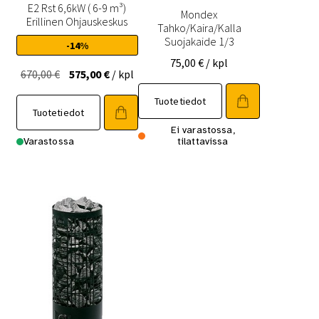
E2 Rst 6,6kW ( 6-9 m³)
Mondex
Erillinen Ohjauskeskus
Tahko/Kaira/Kalla
Suojakaide 1/3
-14%
75,00
€
/ kpl
Alkuperäinen
Nykyinen
670,00
€
575,00
€
/ kpl
hinta
hinta
Tuotetiedot
oli:
on:
Tuotetiedot
670,00 €.
575,00 €.
Ei varastossa,
Varastossa
tilattavissa