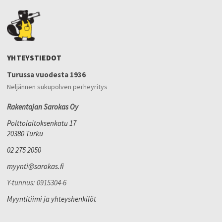
YHTEYSTIEDOT
Turussa vuodesta 1936
Neljännen sukupolven perheyritys
Rakentajan Sarokas Oy
Polttolaitoksenkatu 17
20380 Turku
02 275 2050
myynti@sarokas.fi
Y-tunnus: 0915304-6
Myyntitiimi ja yhteyshenkilöt