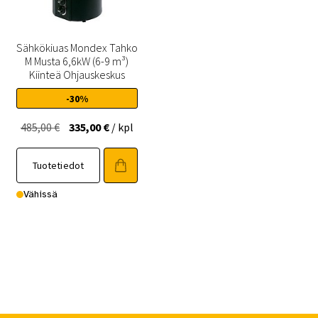
Sähkökiuas Mondex Tahko
M Musta 6,6kW (6-9 m³)
Kiinteä Ohjauskeskus
-30%
Alkuperäinen
Nykyinen
485,00
€
335,00
€
/ kpl
hinta
hinta
oli:
on:
Tuotetiedot
485,00 €.
335,00 €.
Vähissä