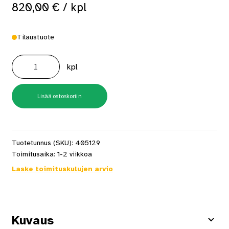
820,00
€
/ kpl
Tilaustuote
Mondex
Kalla
kpl
E2
6,6
kW
musta
määrä
Lisää ostoskoriin
Tuotetunnus (SKU):
405129
Toimitusaika:
1-2 viikkoa
Laske toimituskulujen arvio
Kuvaus