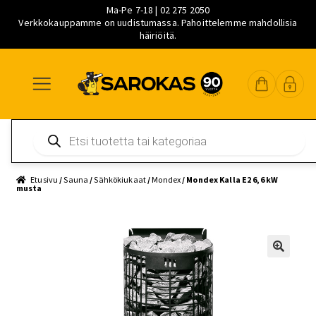
Ma-Pe 7-18 | 02 275 2050
Verkkokauppamme on uudistumassa. Pahoittelemme mahdollisia
häiriöitä.
Siirry
Siirry
Siirry
navigointiin
sisältöön
pääsisältöön
Products
search
Etusivu
/
Sauna
/
Sähkökiukaat
/
Mondex
/ Mondex Kalla E2 6,6 kW
musta