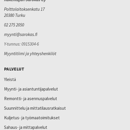
Polttolaitoksenkatu 17
20380 Turku
02 275 2050
myynti@sarokas.fi
Y-tunnus: 0915304-6
Myyntitiimi ja yhteyshenkilöt
PALVELUT
Yleistä
Myynti- ja asiantuntijapalvelut
Remontti- ja asennuspalvelut
Suunnittelu ja mittatilausratkaisut
Kuljetus- ja työmaatoimitukset
Sahaus- ja mittapalvelut