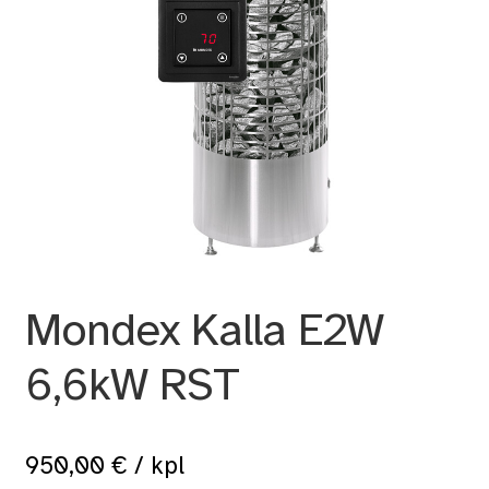
Mondex Kalla E2W
6,6kW RST
950,00
€
/ kpl