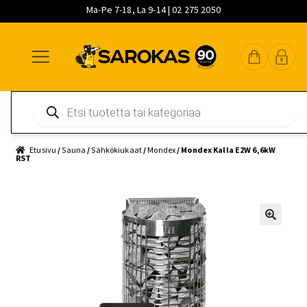
Ma-Pe 7-18, La 9-14 | 02 275 2050
Siirry
Siirry
Siirry
navigointiin
sisältöön
pääsisältöön
Products
search
Etusivu
/
Sauna
/
Sähkökiukaat
/
Mondex
/ Mondex Kalla E2W 6,6kW
RST