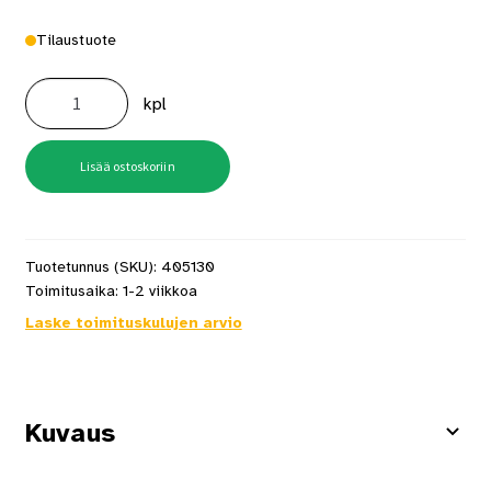
Tilaustuote
Mondex
Kalla
kpl
E2W
6,6kW
RST
määrä
Lisää ostoskoriin
Tuotetunnus (SKU):
405130
Toimitusaika:
1-2 viikkoa
Laske toimituskulujen arvio
Kuvaus