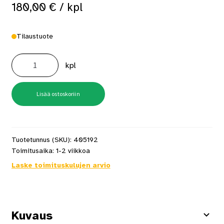
180,00
€
/ kpl
Tilaustuote
Mondex
Korotusosa
kpl
Tahko
10,5
kW,
25
cm
Lisää ostoskoriin
määrä
Tuotetunnus (SKU):
405192
Toimitusaika:
1-2 viikkoa
Laske toimituskulujen arvio
Kuvaus