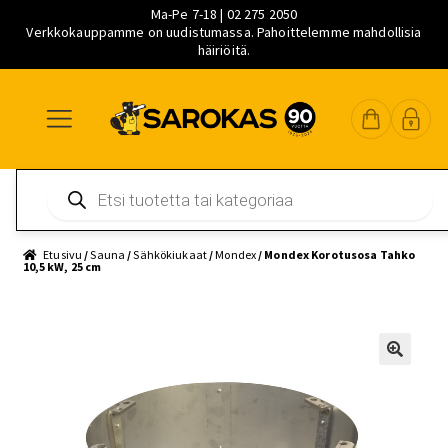
Ma-Pe 7-18 | 02 275 2050
Verkkokauppamme on uudistumassa. Pahoittelemme mahdollisia
häiriöitä.
Siirry
Siirry
Siirry
navigointiin
sisältöön
pääsisältöön
Products
search
Etusivu
/
Sauna
/
Sähkökiukaat
/
Mondex
/ Mondex Korotusosa Tahko
10,5 kW, 25 cm