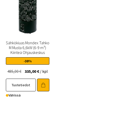
Sähkökiuas Mondex Tahko
M Musta 6,6kW (6-9 m³)
Kiinteä Ohjauskeskus
-30%
Alkuperäinen
Nykyinen
485,00
€
335,00
€
/ kpl
hinta
hinta
oli:
on:
Tuotetiedot
485,00 €.
335,00 €.
Vähissä