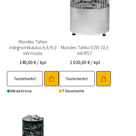
Mondex Tahko
integrointikaulus 6,6/9,0
Mondex Tahko E2W 10,5
kW musta
kW RST
140,00
€
/ kpl
1 020,00
€
/ kpl
Tuotetiedot
Tuotetiedot
Varastossa
Tilaustuote