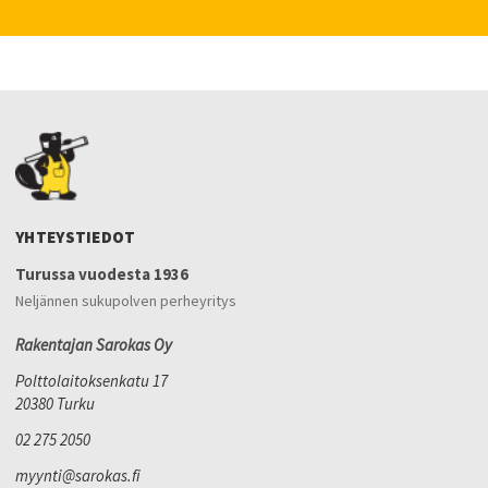
YHTEYSTIEDOT
Turussa vuodesta 1936
Neljännen sukupolven perheyritys
Rakentajan Sarokas Oy
Polttolaitoksenkatu 17
20380 Turku
02 275 2050
myynti@sarokas.fi