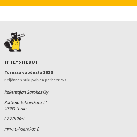
YHTEYSTIEDOT
Turussa vuodesta 1936
Neljännen sukupolven perheyritys
Rakentajan Sarokas Oy
Polttolaitoksenkatu 17
20380 Turku
02 275 2050
myynti@sarokas.fi