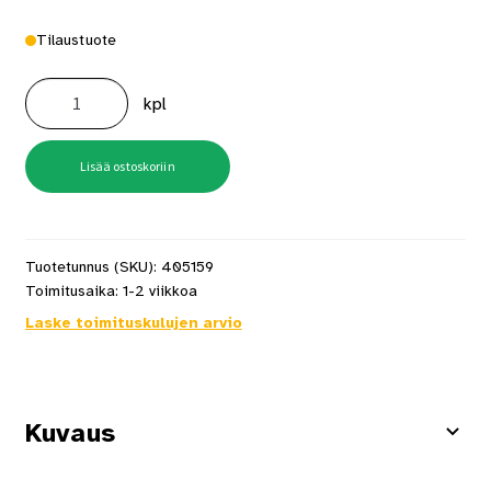
Tilaustuote
Mondex
Kymi
kpl
M
8,0
kW,
musta
määrä
Lisää ostoskoriin
Tuotetunnus (SKU):
405159
Toimitusaika:
1-2 viikkoa
Laske toimituskulujen arvio
Kuvaus