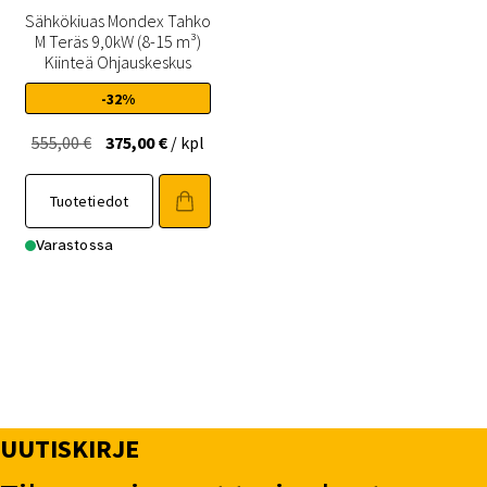
Sähkökiuas Mondex Tahko
M Teräs 9,0kW (8-15 m³)
Kiinteä Ohjauskeskus
-32%
Alkuperäinen
Nykyinen
555,00
€
375,00
€
/ kpl
hinta
hinta
oli:
on:
Tuotetiedot
555,00 €.
375,00 €.
Varastossa
UUTISKIRJE