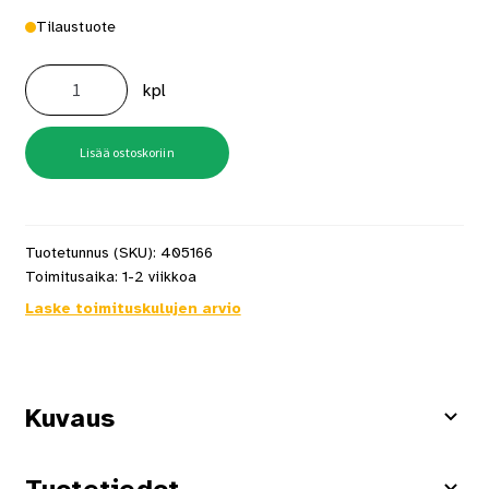
Tilaustuote
Mondex
Louhi
kpl
E2W
6,6
kW
määrä
Lisää ostoskoriin
Tuotetunnus (SKU):
405166
Toimitusaika:
1-2 viikkoa
Laske toimituskulujen arvio
Kuvaus