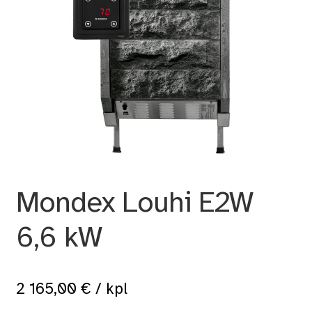
Mondex Louhi E2W
6,6 kW
2 165,00
€
/ kpl