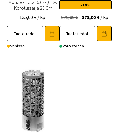
Mondex Total 6.6/9,0 Kw
-14%
Korotussarja 20 Cm
Alkuperäinen
Nykyinen
135,00
€
/ kpl
670,00
€
575,00
€
/ kpl
hinta
hinta
oli:
on:
Tuotetiedot
Tuotetiedot
670,00 €.
575,00 €.
Vähissä
Varastossa