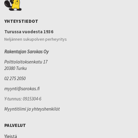
YHTEYSTIEDOT
Turussa vuodesta 1936
Neljännen sukupolven perheyritys
Rakentajan Sarokas Oy
Polttolaitoksenkatu 17
20380 Turku
02 275 2050
myynti@sarokas.fi
Y-tunnus: 0915304-6
Myyntitiimi ja yhteyshenkilöt
PALVELUT
Yleistä