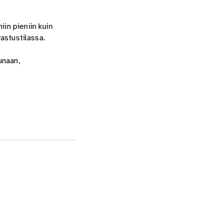
iin pieniin kuin
vastustilassa.
unaan,