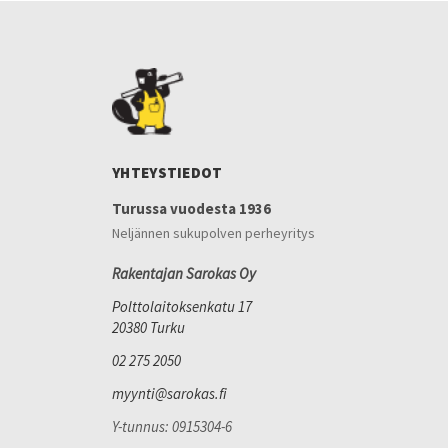
YHTEYSTIEDOT
Turussa vuodesta 1936
Neljännen sukupolven perheyritys
Rakentajan Sarokas Oy
Polttolaitoksenkatu 17
20380 Turku
02 275 2050
myynti@sarokas.fi
Y-tunnus: 0915304-6