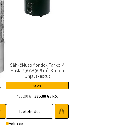
Sähkökiuas Mondex Tahko M
Musta 6,6kW (6-9 m³) Kiinteä
Ohjauskeskus
-30%
ST
Alkuperäinen
Nykyinen
485,00
€
335,00
€
/ kpl
hinta
hinta
oli:
on:
Tuotetiedot
485,00 €.
335,00 €.
Vähissä