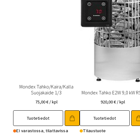
Mondex Tahko/Kaira/Kalla
Suojakaide 1/3
Mondex Tahko E2W 9,0 kW R
75,00
€
/ kpl
920,00
€
/ kpl
Tuotetiedot
Tuotetiedot
Ei varastossa, tilattavissa
Tilaustuote