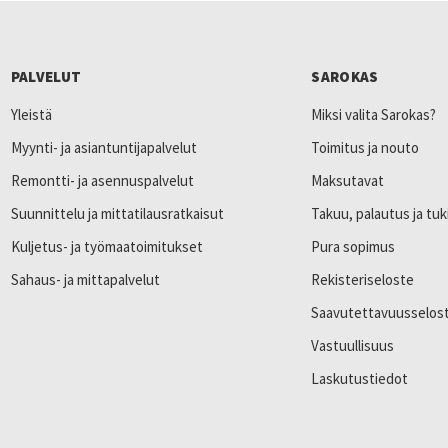
PALVELUT
SAROKAS
Yleistä
Miksi valita Sarokas?
Myynti- ja asiantuntijapalvelut
Toimitus ja nouto
Remontti- ja asennuspalvelut
Maksutavat
Suunnittelu ja mittatilausratkaisut
Takuu, palautus ja tuk
Kuljetus- ja työmaatoimitukset
Pura sopimus
Sahaus- ja mittapalvelut
Rekisteriseloste
Saavutettavuusselos
Vastuullisuus
Laskutustiedot