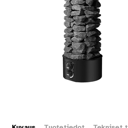
Kuvaus
Tuotetiedot
Tekniset 