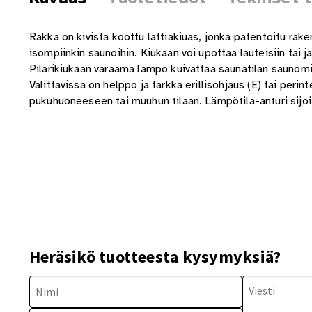
Rakka on kivistä koottu lattiakiuas, jonka patentoitu rak
isompiinkin saunoihin. Kiukaan voi upottaa lauteisiin tai j
Pilarikiukaan varaama lämpö kuivattaa saunatilan saunomi
Valittavissa on helppo ja tarkka erillisohjaus (E) tai peri
pukuhuoneeseen tai muuhun tilaan. Lämpötila-anturi sijoi
Heräsikö tuotteesta kysymyksiä?