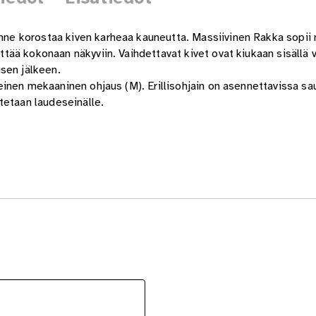
enne korostaa kiven karheaa kauneutta. Massiivinen Rakka sopii n
ättää kokonaan näkyviin. Vaihdettavat kivet ovat kiukaan sisällä 
sen jälkeen.
nteinen mekaaninen ohjaus (M). Erillisohjain on asennettavissa sa
tetaan laudeseinälle.