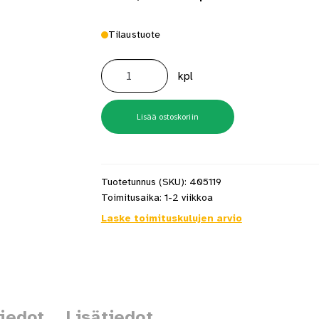
Tilaustuote
Mondex
Rakka
kpl
M
10.5
kW
määrä
Lisää ostoskoriin
Tuotetunnus (SKU):
405119
Toimitusaika:
1-2 viikkoa
Laske toimituskulujen arvio
tiedot
Lisätiedot