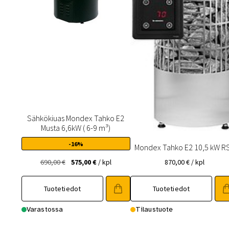
Sähkökiuas Mondex Tahko E2
Musta 6,6kW ( 6-9 m³)
-16%
Mondex Tahko E2 10,5 kW R
Alkuperäinen
Nykyinen
690,00
€
575,00
€
/ kpl
870,00
€
/ kpl
hinta
hinta
oli:
on:
Tuotetiedot
Tuotetiedot
690,00 €.
575,00 €.
Varastossa
Tilaustuote