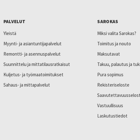
PALVELUT
SAROKAS
Yleistä
Miksi valita Sarokas?
Myynti- ja asiantuntijapalvelut
Toimitus ja nouto
Remontti- ja asennuspalvelut
Maksutavat
Suunnittelu ja mittatilausratkaisut
Takuu, palautus ja tuk
Kuljetus- ja työmaatoimitukset
Pura sopimus
Sahaus- ja mittapalvelut
Rekisteriseloste
Saavutettavuusselos
Vastuullisuus
Laskutustiedot