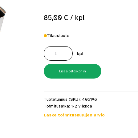
 saat saunan puupinnat taas siisteiksi
Usein kysytyt kysymykset 
85,00
€
/ kpl
Tilaustuote
Mondex
suojaseinä
kpl
Tahko
6,6/9
kW
teräs
määrä
Lisää ostoskoriin
Tuotetunnus (SKU):
405198
Toimitusaika:
1-2 viikkoa
Laske toimituskulujen arvio