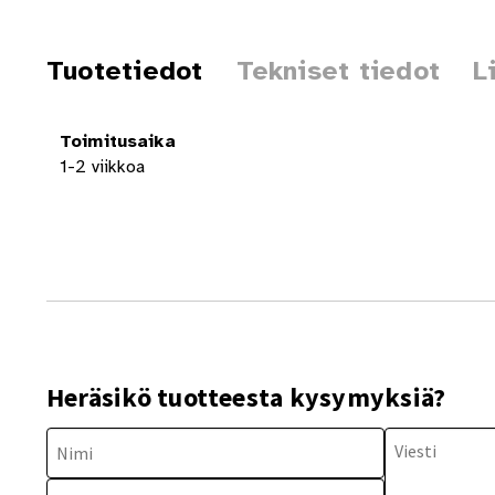
Tuotetiedot
Tekniset tiedot
L
Toimitusaika
1-2 viikkoa
Heräsikö tuotteesta kysymyksiä?