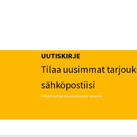
UUTISKIRJE
Tilaa uusimmat tarjouk
sähköpostiisi
Voit peruuttaa tilauksen koska tahansa.