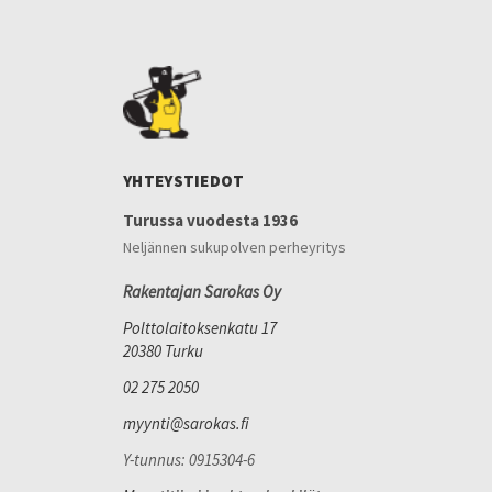
YHTEYSTIEDOT
Turussa vuodesta 1936
Neljännen sukupolven perheyritys
Rakentajan Sarokas Oy
Polttolaitoksenkatu 17
20380 Turku
02 275 2050
myynti@sarokas.fi
Y-tunnus: 0915304-6