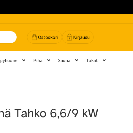
.
Ostoskori
Kirjaudu
lpyhuone
Piha
Sauna
Takat
dot
Majavan vinkit
Majavatili
Maksutavat
Meistä
teyttä
Palautukset ja vaihdot
Palvelut
Peruuttamispyyntö
nä Tahko 6,6/9 kW
elu ja mittatilausratkaisut
Takuu ja tuki