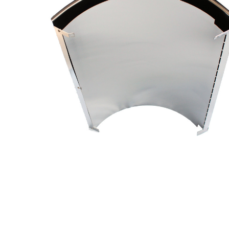
Toimitustavat- ja kulut
Tummuneet tai kuivat lauteet? Näin