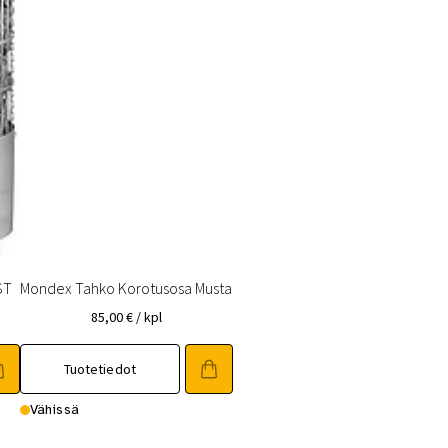
ST
Mondex Tahko Korotusosa Musta
85,00
€
/ kpl
Tuotetiedot
Vähissä