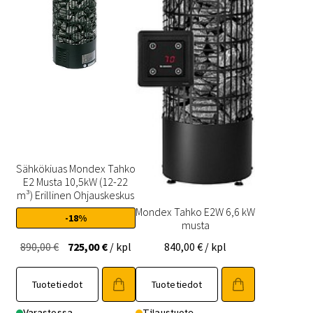
Sähkökiuas Mondex Tahko
E2 Musta 10,5kW (12-22
m³) Erillinen Ohjauskeskus
Mondex Tahko E2W 6,6 kW
-18%
musta
Alkuperäinen
Nykyinen
890,00
€
725,00
€
/ kpl
840,00
€
/ kpl
hinta
hinta
oli:
on:
Tuotetiedot
Tuotetiedot
890,00 €.
725,00 €.
Varastossa
Tilaustuote