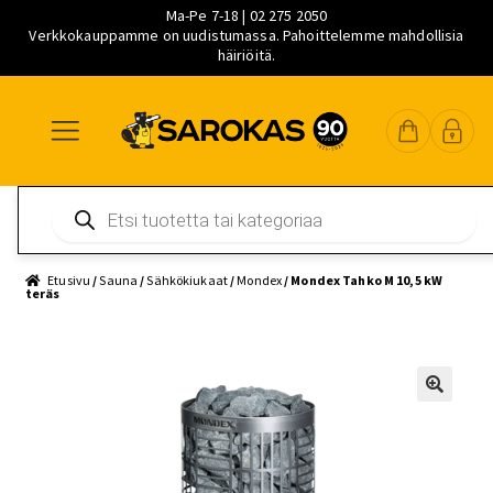
Ma-Pe 7-18 | 02 275 2050
Verkkokauppamme on uudistumassa. Pahoittelemme mahdollisia
häiriöitä.
Siirry
Siirry
Siirry
navigointiin
sisältöön
pääsisältöön
Products
search
Etusivu
/
Sauna
/
Sähkökiukaat
/
Mondex
/ Mondex Tahko M 10,5 kW
teräs