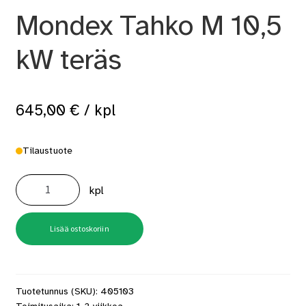
Mondex Tahko M 10,5
kW teräs
645,00
€
/ kpl
Tilaustuote
Mondex
Tahko
kpl
M
10,5
kW
teräs
määrä
Lisää ostoskoriin
Tuotetunnus (SKU):
405103