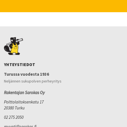
YHTEYSTIEDOT
Turussa vuodesta 1936
Neljännen sukupolven perheyritys
Rakentajan Sarokas Oy
Polttolaitoksenkatu 17
20380 Turku
02 275 2050
myynti@sarokas.fi