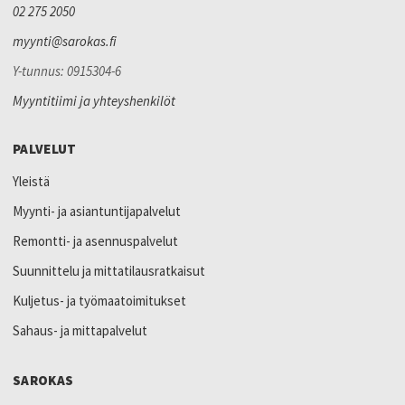
02 275 2050
myynti@sarokas.fi
Y-tunnus: 0915304-6
Myyntitiimi ja yhteyshenkilöt
PALVELUT
Yleistä
Myynti- ja asiantuntijapalvelut
Remontti- ja asennuspalvelut
Suunnittelu ja mittatilausratkaisut
Kuljetus- ja työmaatoimitukset
Sahaus- ja mittapalvelut
SAROKAS