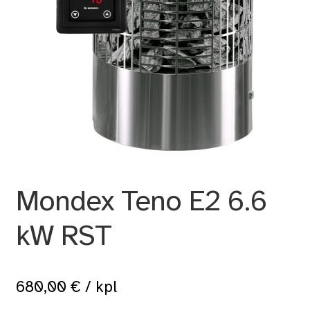
Mondex Teno E2 6.6
kW RST
680,00
€
/ kpl