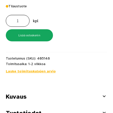
Tilaustuote
Mondex
Teno
kpl
E2
6.6
kW
RST
määrä
Lisää ostoskoriin
Tuotetunnus (SKU):
405148
Toimitusaika:
1-2 viikkoa
Laske toimituskulujen arvio
Kuvaus