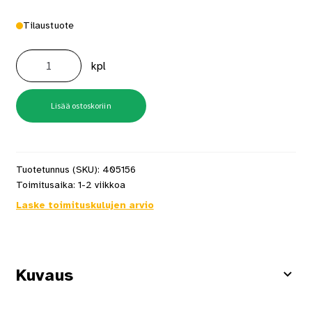
Tilaustuote
Mondex
Teno
kpl
E2W
9,0
kW
RST
määrä
Lisää ostoskoriin
Tuotetunnus (SKU):
405156
Toimitusaika:
1-2 viikkoa
Laske toimituskulujen arvio
Kuvaus