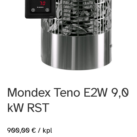
Mondex Teno E2W 9,0
kW RST
900,00
€
/ kpl