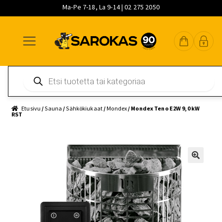
Ma-Pe 7-18, La 9-14 | 02 275 2050
Siirry
Siirry
Siirry
navigointiin
sisältöön
pääsisältöön
Products
search
Etusivu
/
Sauna
/
Sähkökiukaat
/
Mondex
/ Mondex Teno E2W 9,0 kW
RST