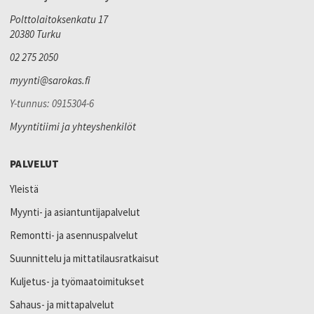
Polttolaitoksenkatu 17
20380 Turku
02 275 2050
myynti@sarokas.fi
Y-tunnus: 0915304-6
Myyntitiimi ja yhteyshenkilöt
PALVELUT
Yleistä
Myynti- ja asiantuntijapalvelut
Remontti- ja asennuspalvelut
Suunnittelu ja mittatilausratkaisut
Kuljetus- ja työmaatoimitukset
Sahaus- ja mittapalvelut