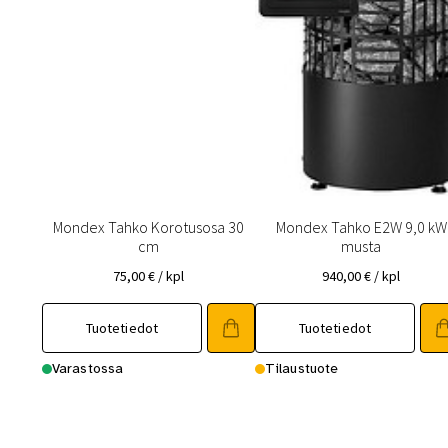
Mondex Tahko Korotusosa 30
Mondex Tahko E2W 9,0 kW
cm
musta
75,00
€
/ kpl
940,00
€
/ kpl
Tuotetiedot
Tuotetiedot
Varastossa
Tilaustuote