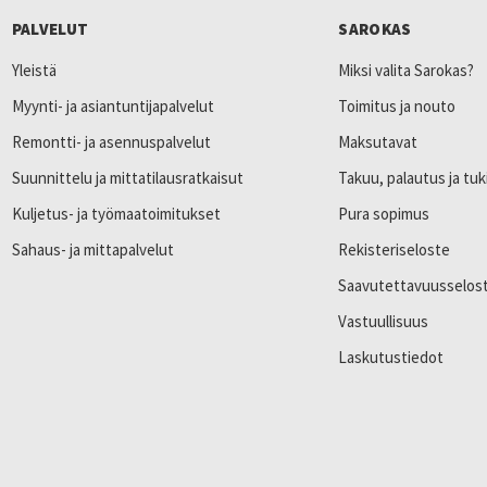
PALVELUT
SAROKAS
Yleistä
Miksi valita Sarokas?
Myynti- ja asiantuntijapalvelut
Toimitus ja nouto
Remontti- ja asennuspalvelut
Maksutavat
Suunnittelu ja mittatilausratkaisut
Takuu, palautus ja tuk
Kuljetus- ja työmaatoimitukset
Pura sopimus
Sahaus- ja mittapalvelut
Rekisteriseloste
Saavutettavuusselos
Vastuullisuus
Laskutustiedot