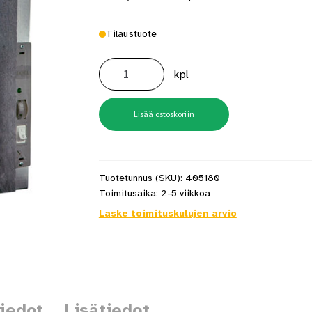
Tilaustuote
Mondex
Vuolukivilämmitin
kpl
BT
1200W
määrä
Lisää ostoskoriin
Tuotetunnus (SKU):
405180
Toimitusaika:
2-5 viikkoa
Laske toimituskulujen arvio
tiedot
Lisätiedot