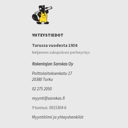
YHTEYSTIEDOT
Turussa vuodesta 1936
Neljännen sukupolven perheyritys
Rakentajan Sarokas Oy
Polttolaitoksenkatu 17
20380 Turku
02 275 2050
myynti@sarokas.fi
Y-tunnus: 0915304-6
Myyntitiimi ja yhteyshenkilöt