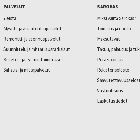
PALVELUT
SAROKAS
Yleistä
Miksi valita Sarokas?
Myynti- ja asiantuntijapalvelut
Toimitus ja nouto
Remontti- ja asennuspalvelut
Maksutavat
Suunnittelu ja mittatilausratkaisut
Takuu, palautus ja tuk
Kuljetus- ja työmaatoimitukset
Pura sopimus
Sahaus- ja mittapalvelut
Rekisteriseloste
Saavutettavuusselos
Vastuullisuus
Laskutustiedot