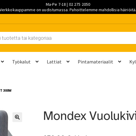
Ma-Pe 7-18 | 02 275 2050
Verkkokauppamme on uudistumassa. Pahoittelemme mahdollisia häiriöitä
Työkalut
Lattiat
Pintamateriaalit
Ky
et kannattaa vaihtaa?
Kuljetus ja työmaatoimitukset
Laskutustie
BT 300W
ta? Näillä 7 vaiheella saat sen kuntoon kesäksi
Ostoskori
Ota yh
Mondex Vuolukiv
palvelut
Saavutettavuusseloste
Sahaus ja mittapalvelut
Suunnitt