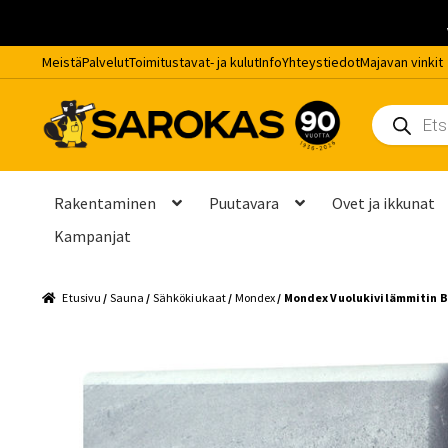
Meistä
Palvelut
Toimitustavat- ja kulut
Info
Yhteystiedot
Majavan vinkit
Siirry
Siirry
Siirry
Products
navigointiin
sisältöön
pääsisältöön
search
Rakentaminen
Puutavara
Ovet ja ikkunat
Kampanjat
Etusivu
404
Footer
Info
Kassa
Kauppa
Kuinka usein kiuaskiv
Etusivu
/
Sauna
/
Sähkökiukaat
/
Mondex
/ Mondex Vuolukivilämmitin 
Myynti- ja asiantuntijapalvelut
Onko terassi vielä huoltamat
Peräkärryn vuokraus
Rekisteriseloste
Remontti- ja asennus