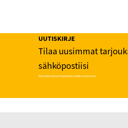
UUTISKIRJE
Tilaa uusimmat tarjouk
sähköpostiisi
Voit peruuttaa tilauksen koska tahansa.