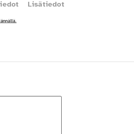
tiedot
Lisätiedot
ännällä.