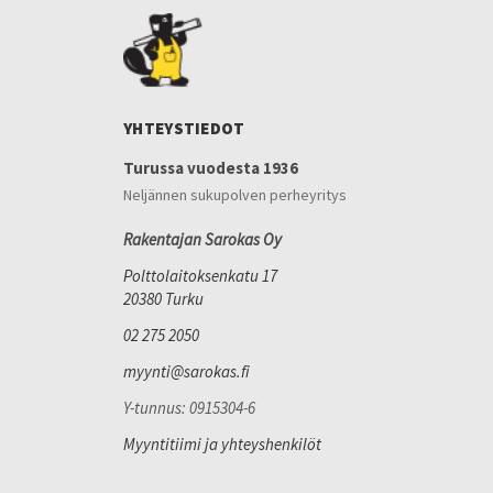
YHTEYSTIEDOT
Turussa vuodesta 1936
Neljännen sukupolven perheyritys
Rakentajan Sarokas Oy
Polttolaitoksenkatu 17
20380 Turku
02 275 2050
myynti@sarokas.fi
Y-tunnus: 0915304-6
Myyntitiimi ja yhteyshenkilöt