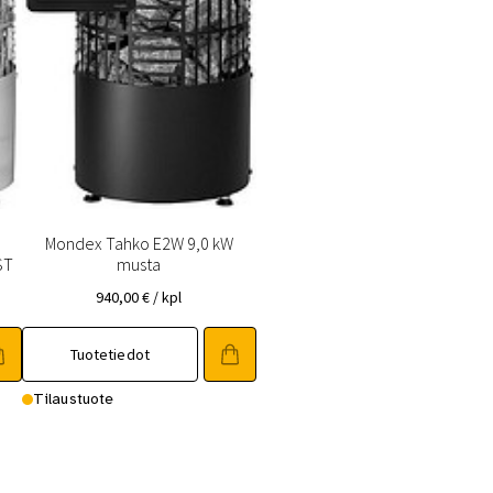
Mondex Tahko E2W 9,0 kW
ST
musta
940,00
€
/ kpl
Tuotetiedot
Tilaustuote