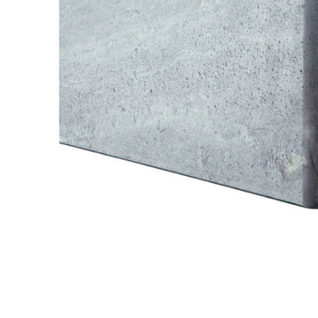
Toimitustavat- ja kulut
Tummuneet tai kuivat lauteet? Näin