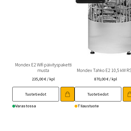
Mondex E2 Wifi päivityspaketti
musta
Mondex Tahko E2 10,5 kW R
235,00
€
/ kpl
870,00
€
/ kpl
Tuotetiedot
Tuotetiedot
Varastossa
Tilaustuote