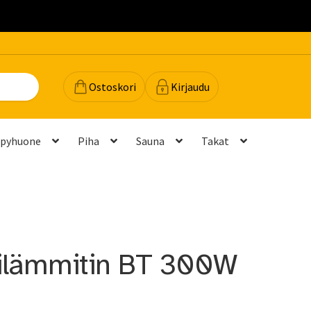
.
Ostoskori
Kirjaudu
lpyhuone
Piha
Sauna
Takat
dot
Majavan vinkit
Majavatili
Maksutavat
Meistä
teyttä
Palautukset ja vaihdot
Palvelut
Peruuttamispyyntö
ilämmitin BT 300W
elu ja mittatilausratkaisut
Takuu ja tuki