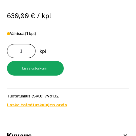
630,00
€
/ kpl
Vähissä
(1 kpl)
Montolit
Masterpiuma
kpl
93P3
laattaleikkuri
määrä
Lisää ostoskoriin
Tuotetunnus (SKU):
790132
Laske toimituskulujen arvio
Kuvaus