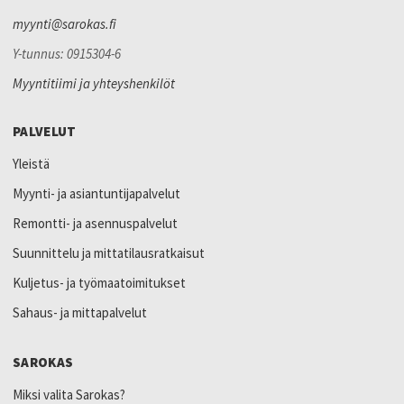
myynti@sarokas.fi
Y-tunnus: 0915304-6
Myyntitiimi ja yhteyshenkilöt
PALVELUT
Yleistä
Myynti- ja asiantuntijapalvelut
Remontti- ja asennuspalvelut
Suunnittelu ja mittatilausratkaisut
Kuljetus- ja työmaatoimitukset
Sahaus- ja mittapalvelut
SAROKAS
Miksi valita Sarokas?