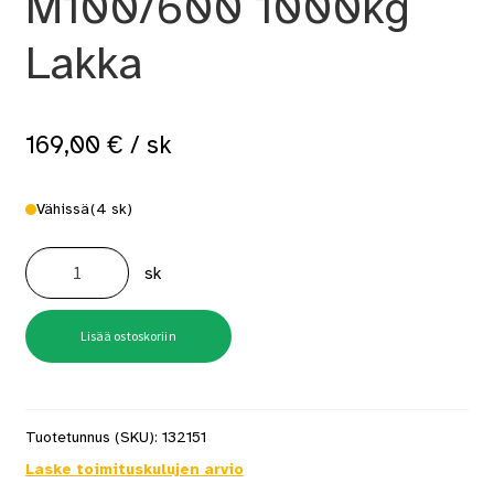
M100/600 1000kg
Lakka
169,00
€
/ sk
Vähissä
(4 sk)
Muurauslaasti
M100/600
sk
1000kg
Lakka
määrä
Lisää ostoskoriin
Tuotetunnus (SKU):
132151
Laske toimituskulujen arvio