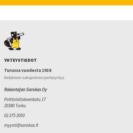
YHTEYSTIEDOT
Turussa vuodesta 1936
Neljännen sukupolven perheyritys
Rakentajan Sarokas Oy
Polttolaitoksenkatu 17
20380 Turku
02 275 2050
myynti@sarokas.fi