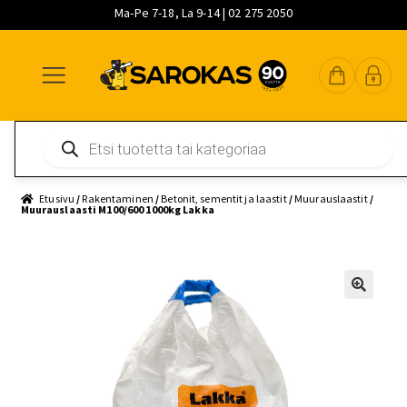
Ma-Pe 7-18, La 9-14 | 02 275 2050
Siirry
Siirry
Siirry
navigointiin
sisältöön
pääsisältöön
Products
search
Etusivu
/
Rakentaminen
/
Betonit, sementit ja laastit
/
Muurauslaastit
/
Muurauslaasti M100/600 1000kg Lakka