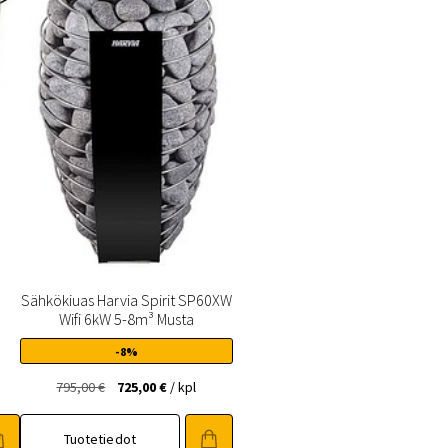
Sähkökiuas Harvia Spirit SP60XW
Wifi 6kW 5-8m³ Musta
-8%
Alkuperäinen
Nykyinen
795,00
€
725,00
€
/ kpl
hinta
hinta
oli:
on:
Tuotetiedot