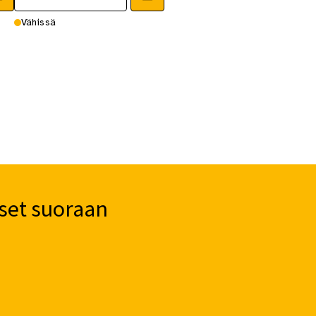
795,00 €.
725,00 €.
Vähissä
set suoraan