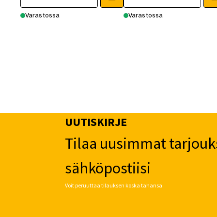
499,00 €.
425,00 €.
Varastossa
Varastossa
UUTISKIRJE
Tilaa uusimmat tarjouk
sähköpostiisi
Voit peruuttaa tilauksen koska tahansa.