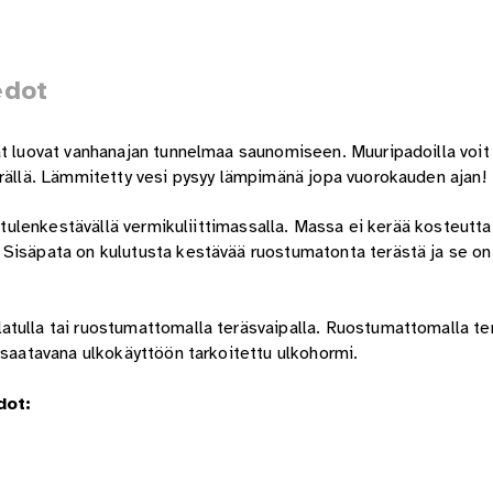
edot
at luovat vanhanajan tunnelmaa saunomiseen. Muuripadoilla voit 
ärällä. Lämmitetty vesi pysyy lämpimänä jopa vuorokauden ajan!
 tulenkestävällä vermikuliittimassalla. Massa ei kerää kosteutta 
 Sisäpata on kulutusta kestävää ruostumatonta terästä ja se on
tulla tai ruostumattomalla teräsvaipalla. Ruostumattomalla ter
 saatavana ulkokäyttöön tarkoitettu ulkohormi.
dot: