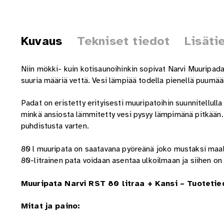
Kuvaus
Tekniset tiedot
Lisäti
Niin mökki- kuin kotisaunoihinkin sopivat Narvi Muuripad
suuria määriä vettä. Vesi lämpiää todella pienellä puumä
Padat on eristetty erityisesti muuripatoihin suunnitellulla
minkä ansiosta lämmitetty vesi pysyy lämpimänä pitkään.
puhdistusta varten.
80 l muuripata on saatavana pyöreänä joko mustaksi maala
80-litrainen pata voidaan asentaa ulkoilmaan ja siihen on
Muuripata Narvi RST 80 litraa + Kansi – Tuotetie
Mitat ja paino: