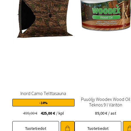
Inord Camo Telttasauna
Puuöljy Woodex Wood Oil
-14%
Teknos 9 l Väritön
Alkuperäinen
Nykyinen
499,00
€
425,00
€
/ kpl
89,00
€
/ ast
hinta
hinta
oli:
on:
Tuotetiedot
Tuotetiedot