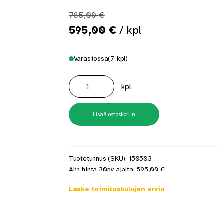
785,00
€
Alkuperäinen
Nykyinen
595,00
€
/ kpl
hinta
hinta
Varastossa
(7 kpl)
oli:
on:
Muuripata
785,00 €.
595,00 €.
Narvi
kpl
RST
80
litraa
+
Kansi
Lisää ostoskoriin
määrä
Tuotetunnus (SKU):
150503
Alin hinta 30pv ajalta:
595,00
€
.
Laske toimituskulujen arvio