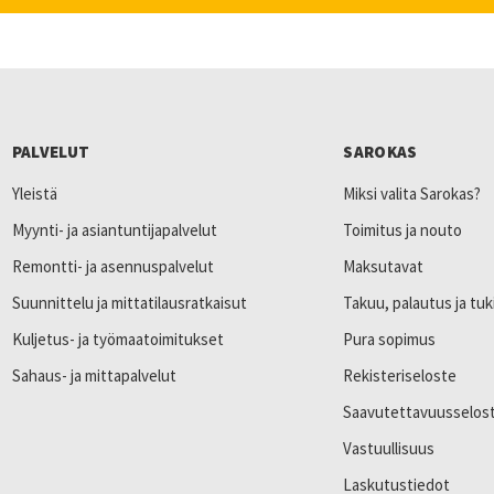
PALVELUT
SAROKAS
Yleistä
Miksi valita Sarokas?
Myynti- ja asiantuntijapalvelut
Toimitus ja nouto
Remontti- ja asennuspalvelut
Maksutavat
Suunnittelu ja mittatilausratkaisut
Takuu, palautus ja tuk
Kuljetus- ja työmaatoimitukset
Pura sopimus
Sahaus- ja mittapalvelut
Rekisteriseloste
Saavutettavuusselos
Vastuullisuus
Laskutustiedot