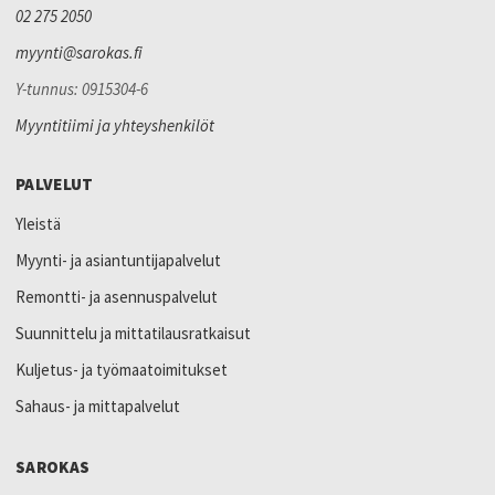
02 275 2050
myynti@sarokas.fi
Y-tunnus: 0915304-6
Myyntitiimi ja yhteyshenkilöt
PALVELUT
Yleistä
Myynti- ja asiantuntijapalvelut
Remontti- ja asennuspalvelut
Suunnittelu ja mittatilausratkaisut
Kuljetus- ja työmaatoimitukset
Sahaus- ja mittapalvelut
SAROKAS