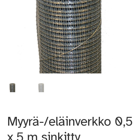
Myyrä-/eläinverkko 0,5
x 5 m sinkitty