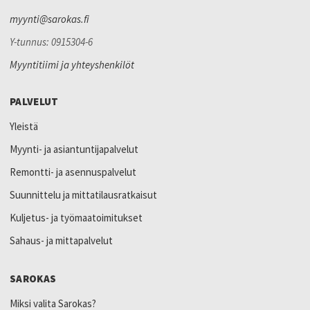
myynti@sarokas.fi
Y-tunnus: 0915304-6
Myyntitiimi ja yhteyshenkilöt
PALVELUT
Yleistä
Myynti- ja asiantuntijapalvelut
Remontti- ja asennuspalvelut
Suunnittelu ja mittatilausratkaisut
Kuljetus- ja työmaatoimitukset
Sahaus- ja mittapalvelut
SAROKAS
Miksi valita Sarokas?