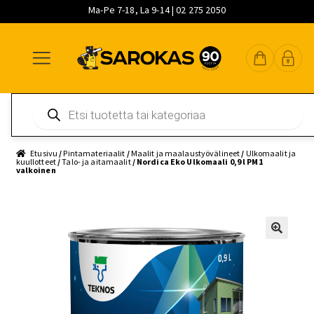
Ma-Pe 7-18, La 9-14 | 02 275 2050
Siirry
Siirry
Siirry
navigointiin
sisältöön
pääsisältöön
Products
search
Etusivu
/
Pintamateriaalit
/
Maalit ja maalaustyövälineet
/
Ulkomaalit ja
kuullotteet
/
Talo- ja aitamaalit
/ Nordica Eko Ulkomaali 0,9 l PM1
valkoinen