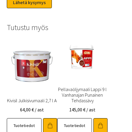
Tutustu myös
Pellavaöljymaali Lappi 9 l
Vanhanajan Punainen
Kivisil Julkisivumaali 2,7 l A
Tehdassävy
64,00
€
/ ast
145,00
€
/ ast
Tuotetiedot
Tuotetiedot