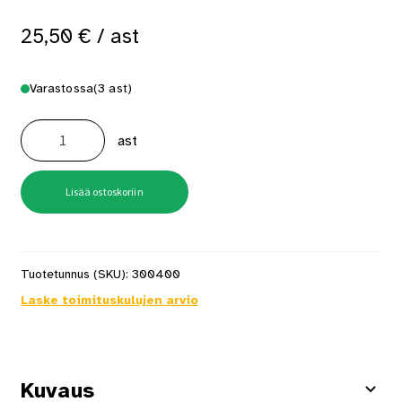
25,50
€
/ ast
Varastossa
(3 ast)
Nordica
Eko
ast
Ulkomaali
0,9
l
PM1
valkoinen
Lisää ostoskoriin
määrä
Tuotetunnus (SKU):
300400
Laske toimituskulujen arvio
Kuvaus