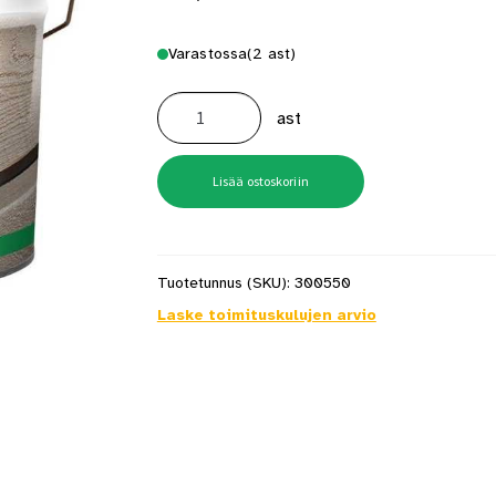
Varastossa
(2 ast)
Nordica
Primer
ast
9
l
Valkoinen
määrä
Lisää ostoskoriin
Tuotetunnus (SKU):
300550
Laske toimituskulujen arvio