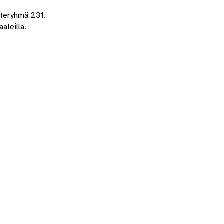
oteryhmä 231.
aleilla.