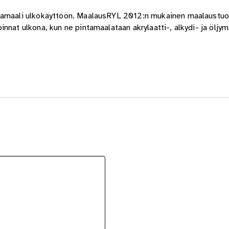
hjamaali ulkokäyttöön. MaalausRYL 2012:n mukainen maalaustu
nat ulkona, kun ne pintamaalataan akrylaatti-, alkydi- ja öljyma