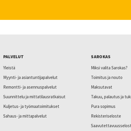
PALVELUT
SAROKAS
Yleistä
Miksi valita Sarokas?
Myynti- ja asiantuntijapalvelut
Toimitus ja nouto
Remontti- ja asennuspalvelut
Maksutavat
Suunnittelu ja mittatilausratkaisut
Takuu, palautus ja tuk
Kuljetus- ja työmaatoimitukset
Pura sopimus
Sahaus- ja mittapalvelut
Rekisteriseloste
Saavutettavuusselos