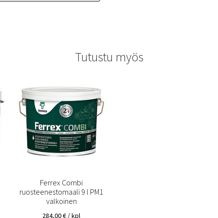
Tutustu myös
Ferrex Combi
ruosteenestomaali 9 l PM1
valkoinen
284,00
€
/ kpl