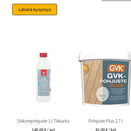
Silikonipohjuste 1 l Tikkurila
Pohjuste Plus 2,7 l
148,00
€
/ ast
42,00
€
/ kpl