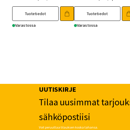
Tuotetiedot
Tuotetiedot
Varastossa
Varastossa
UUTISKIRJE
Tilaa uusimmat tarjouk
sähköpostiisi
Voit peruuttaa tilauksen koska tahansa.