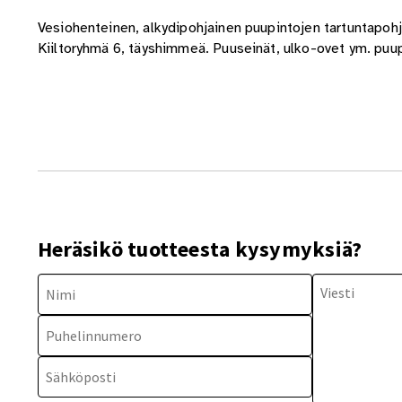
Vesiohenteinen, alkydipohjainen puupintojen tartuntapo
Kiiltoryhmä 6, täyshimmeä. Puuseinät, ulko-ovet ym. puupin
Heräsikö tuotteesta kysymyksiä?