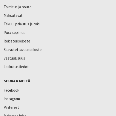
Toimitus ja nouto
Maksutavat
Takuu, palautus ja tuki
Pura sopimus
Rekisteriseloste
Saavutettavuusseloste
Vastuullisuus
Laskutustiedot
SEURAA MEITÄ
Facebook
Instagram
Pinterest
Majavan vinkit