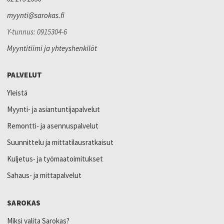
myynti@sarokas.fi
Y-tunnus: 0915304-6
Myyntitiimi ja yhteyshenkilöt
PALVELUT
Yleistä
Myynti- ja asiantuntijapalvelut
Remontti- ja asennuspalvelut
Suunnittelu ja mittatilausratkaisut
Kuljetus- ja työmaatoimitukset
Sahaus- ja mittapalvelut
SAROKAS
Miksi valita Sarokas?