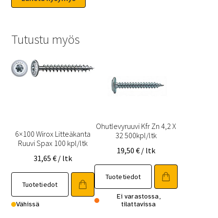
Tutustu myös
Ohutlevyruuvi Kfr Zn 4,2 X
6×100 Wirox Litteäkanta
32 500kpl/ltk
Ruuvi Spax 100 kpl/ltk
19,50
€
/ ltk
31,65
€
/ ltk
Tuotetiedot
Tuotetiedot
Ei varastossa,
Vähissä
tilattavissa