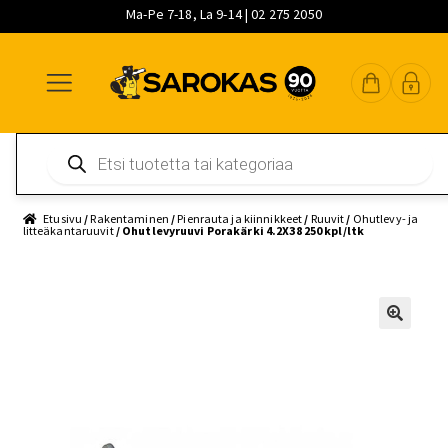
Ma-Pe 7-18, La 9-14 | 02 275 2050
Siirry
Siirry
Siirry
navigointiin
sisältöön
pääsisältöön
Products
search
Etusivu
/
Rakentaminen
/
Pienrauta ja kiinnikkeet
/
Ruuvit
/
Ohutlevy- ja
litteäkantaruuvit
/ Ohutlevyruuvi Porakärki 4.2X38 250 kpl/ltk