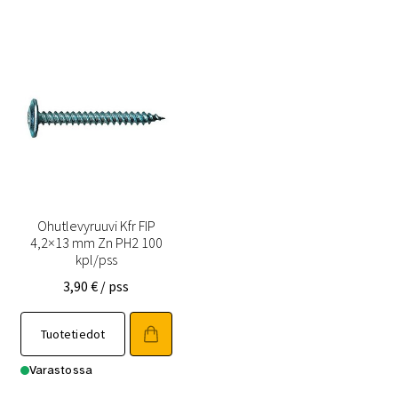
Ohutlevyruuvi Kfr FIP
4,2×13 mm Zn PH2 100
kpl/pss
3,90
€
/ pss
Tuotetiedot
Varastossa