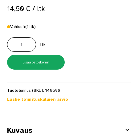
14,50
€
/ ltk
Vähissä
(1 ltk)
Ohutlevyruuvi
Porakärki
ltk
4.2X38
250
kpl/ltk
määrä
Lisää ostoskoriin
Tuotetunnus (SKU):
140596
Laske toimituskulujen arvio
Kuvaus