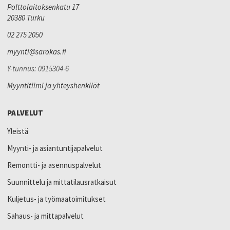
Polttolaitoksenkatu 17
20380 Turku
02 275 2050
myynti@sarokas.fi
Y-tunnus: 0915304-6
Myyntitiimi ja yhteyshenkilöt
PALVELUT
Yleistä
Myynti- ja asiantuntijapalvelut
Remontti- ja asennuspalvelut
Suunnittelu ja mittatilausratkaisut
Kuljetus- ja työmaatoimitukset
Sahaus- ja mittapalvelut