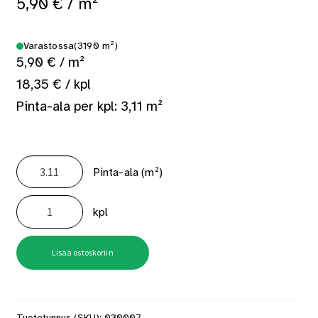
5,90
€
/ m²
Varastossa
(3190 m²)
5,90 € / m²
18,35 € / kpl
Pinta-ala per kpl: 3,11 m²
Pinta-ala (m²)
Osb3
11X1197X2600
kpl
määrä
Lisää ostoskoriin
Tuotetunnus (SKU):
030007