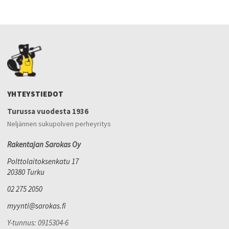
YHTEYSTIEDOT
Turussa vuodesta 1936
Neljännen sukupolven perheyritys
Rakentajan Sarokas Oy
Polttolaitoksenkatu 17
20380 Turku
02 275 2050
myynti@sarokas.fi
Y-tunnus: 0915304-6