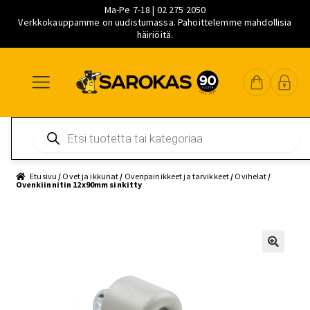
Ma-Pe 7-18 | 02 275 2050
Verkkokauppamme on uudistumassa. Pahoittelemme mahdollisia
häiriöitä.
Siirry
Siirry
Siirry
navigointiin
sisältöön
pääsisältöön
Products
search
Etusivu
/
Ovet ja ikkunat
/
Ovenpainikkeet ja tarvikkeet
/
Ovihelat
/
Ovenkiinnitin 12x90mm sinkitty