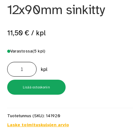
12x90mm sinkitty
11,50
€
/ kpl
Varastossa
(5 kpl)
Ovenkiinnitin
12x90mm
kpl
sinkitty
määrä
Lisää ostoskoriin
Tuotetunnus (SKU):
141920
Laske toimituskulujen arvio