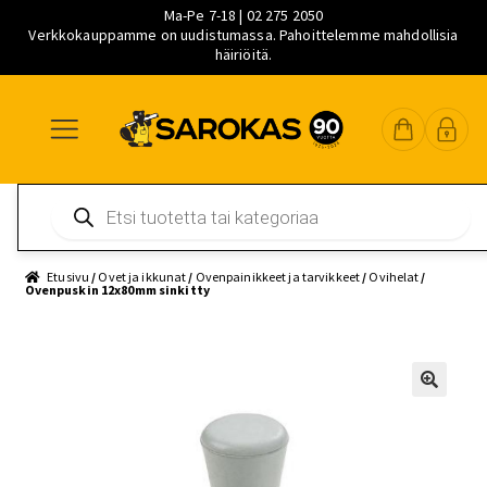
Ma-Pe 7-18 | 02 275 2050
Verkkokauppamme on uudistumassa. Pahoittelemme mahdollisia
häiriöitä.
Siirry
Siirry
Siirry
navigointiin
sisältöön
pääsisältöön
Products
search
Etusivu
/
Ovet ja ikkunat
/
Ovenpainikkeet ja tarvikkeet
/
Ovihelat
/
Ovenpuskin 12x80mm sinkitty