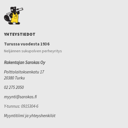
YHTEYSTIEDOT
Turussa vuodesta 1936
Neljännen sukupolven perheyritys
Rakentajan Sarokas Oy
Polttolaitoksenkatu 17
20380 Turku
02 275 2050
myynti@sarokas.fi
Y-tunnus: 0915304-6
Myyntitiimi ja yhteyshenkilöt