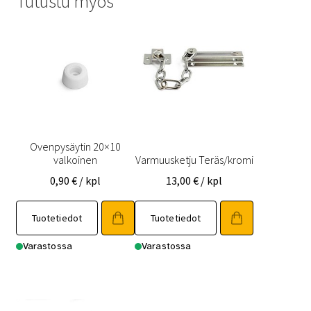
Tutustu myös
Ovenpysäytin 20×10
valkoinen
Varmuusketju Teräs/kromi
0,90
€
/ kpl
13,00
€
/ kpl
Tuotetiedot
Tuotetiedot
Varastossa
Varastossa