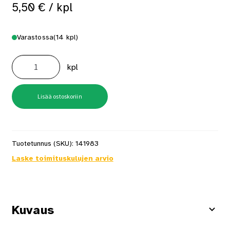
5,50
€
/ kpl
Varastossa
(14 kpl)
Ovenpuskin
12x80mm
kpl
sinkitty
määrä
Lisää ostoskoriin
Tuotetunnus (SKU):
141983
Laske toimituskulujen arvio
Kuvaus