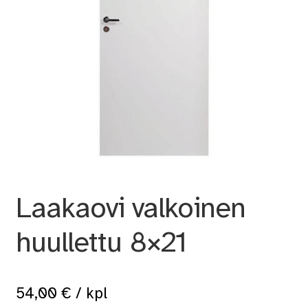
Laakaovi valkoinen
huullettu 8×21
54,00
€
/ kpl