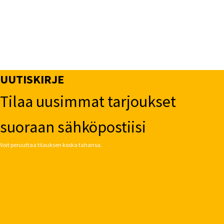
muunnelma.
Voit
tehdä
valinnat
tuotteen
sivulla.
UUTISKIRJE
Tilaa uusimmat tarjoukset
suoraan sähköpostiisi
Voit peruuttaa tilauksen koska tahansa.