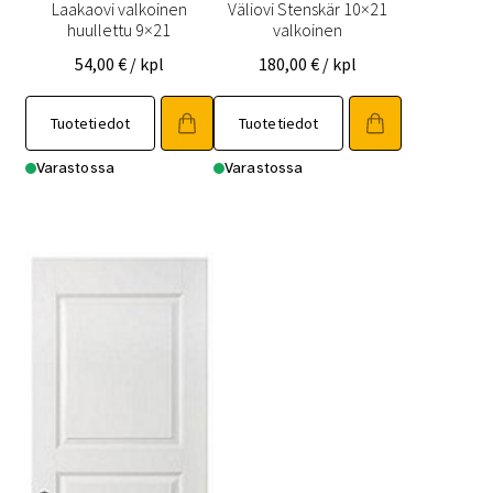
Laakaovi valkoinen
Väliovi Stenskär 10×21
huullettu 9×21
valkoinen
54,00
€
/ kpl
180,00
€
/ kpl
Tällä
Tällä
Tuotetiedot
Tuotetiedot
tuotteella
tuotteella
on
on
Varastossa
Varastossa
useampi
useampi
muunnelma.
muunnelma.
Voit
Voit
tehdä
tehdä
valinnat
valinnat
tuotteen
tuotteen
sivulla.
sivulla.