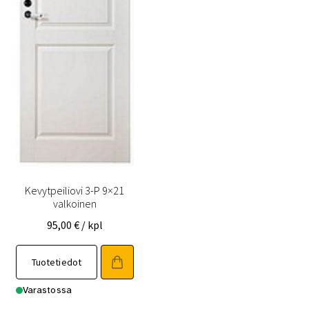
Kevytpeiliovi 3-P 9×21
valkoinen
95,00
€
/ kpl
Tällä
Tuotetiedot
tuotteella
on
Varastossa
useampi