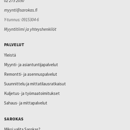
02 275 2050
myynti@sarokas.fi
Y-tunnus: 0915304-6
Myyntitiimi ja yhteyshenkilöt
PALVELUT
Yleistä
Myynti- ja asiantuntijapalvelut
Remontti- ja asennuspalvelut
Suunnittelu ja mittatilausratkaisut
Kuljetus- ja työmaatoimitukset
Sahaus- ja mittapalvelut
SAROKAS
Miksi valita Sarokas?