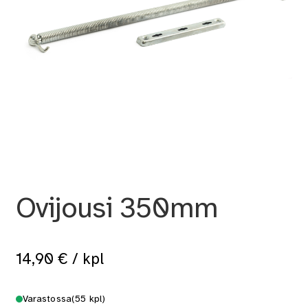
Ovijousi 350mm
14,90
€
/ kpl
Varastossa
(55 kpl)