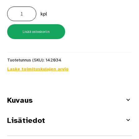
Ovijousi
350mm
kpl
määrä
Lisää ostoskoriin
Tuotetunnus (SKU):
142034
Laske toimituskulujen arvio
Kuvaus
Lisätiedot