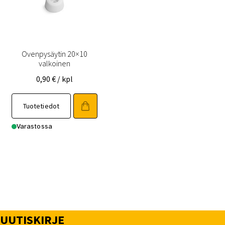
Ovenpysäytin 20×10
valkoinen
0,90
€
/ kpl
Tuotetiedot
Varastossa
UUTISKIRJE