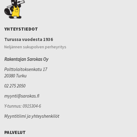
YHTEYSTIEDOT
Turussa vuodesta 1936
Neljännen sukupolven perheyritys
Rakentajan Sarokas Oy
Polttolaitoksenkatu 17
20380 Turku
02 275 2050
myynti@sarokas.fi
Y-tunnus: 0915304-6
Myyntitiimi ja yhteyshenkilöt
PALVELUT