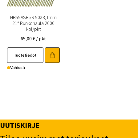
HB59ASBSR 90X3,1mm
21° Runkonaula 2000
kpl/pkt
65,00
€
/ pkt
Tuotetiedot
Vähissä
UUTISKIRJE