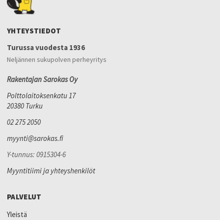
YHTEYSTIEDOT
Turussa vuodesta 1936
Neljännen sukupolven perheyritys
Rakentajan Sarokas Oy
Polttolaitoksenkatu 17
20380 Turku
02 275 2050
myynti@sarokas.fi
Y-tunnus: 0915304-6
Myyntitiimi ja yhteyshenkilöt
PALVELUT
Yleistä