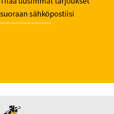
Tilaa uusimmat tarjoukset
suoraan sähköpostiisi
Voit peruuttaa tilauksen koska tahansa.