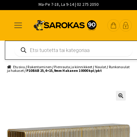
Ma-Pe 7-18, La 9-14 | 02 275 2050
Siirry
Siirry
Siirry
navigointiin
sisältöön
pääsisältöön
Products
search
Etusivu
/
Rakentaminen
/
Pienrauta ja kiinnikkeet
/
Naulat
/
Runkonaulat
ja hakaset
/ P10BAB 25,4×15,9mm Hakanen 10000 kpl/pkt