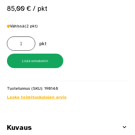
85,00
€
/ pkt
Vähissä
(2 pkt)
P10BAB
25,4x15,9mm
pkt
Hakanen
10000
kpl/pkt
määrä
Lisää ostoskoriin
Tuotetunnus (SKU):
190148
Laske toimituskulujen arvio
Kuvaus