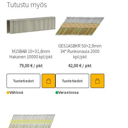
Tutustu myös
GE51ASBKR 50×2,9mm
M15BAB 10×31,8mm
34° Runkonaula 2000
Hakanen 10000 kpl/pkt
kpl/pkt
79,00
€
/ pkt
42,00
€
/ pkt
Tuotetiedot
Tuotetiedot
Vähissä
Varastossa