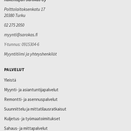
Polttolaitoksenkatu 17
20380 Turku
02 275 2050
myynti@sarokas.fi
Y-tunnus: 0915304-6
Myyntitiimi ja yhteyshenkilöt
PALVELUT
Yleistä
Myynti- ja asiantuntijapalvelut
Remontti- ja asennuspalvelut
Suunnittelu ja mittatilausratkaisut
Kuljetus- ja työmaatoimitukset
Sahaus- ja mittapalvelut