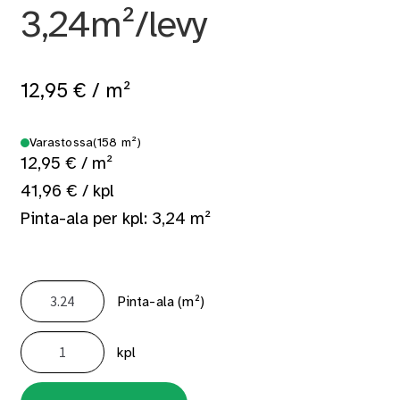
3,24m²/levy
12,95
€
/ m²
Varastossa
(158 m²)
12,95 € / m²
41,96 € / kpl
Pinta-ala per kpl: 3,24 m²
Pinta-ala (m²)
Palonsuojakipsilevy
KPS15
kpl
1200x2700
3,24m²/levy
määrä