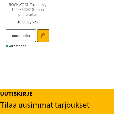
ROCKWOOL Takkalevy
1000X600X10 ilman
pinnoitetta
10,90
€
/ kpl
Tuotetiedot
Varastossa
UUTISKIRJE
Tilaa uusimmat tarjoukset