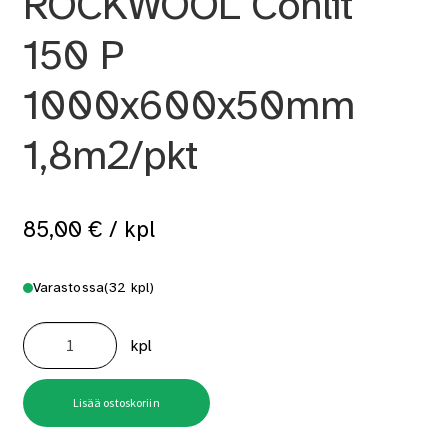
ROCKWOOL Conlit
150 P
1000x600x50mm
1,8m2/pkt
85,00
€
/ kpl
Varastossa
(32 kpl)
Palosuojalevy
ROCKWOOL
kpl
Conlit
150
P
1000x600x50mm
1,8m2/pkt
Lisää ostoskoriin
määrä