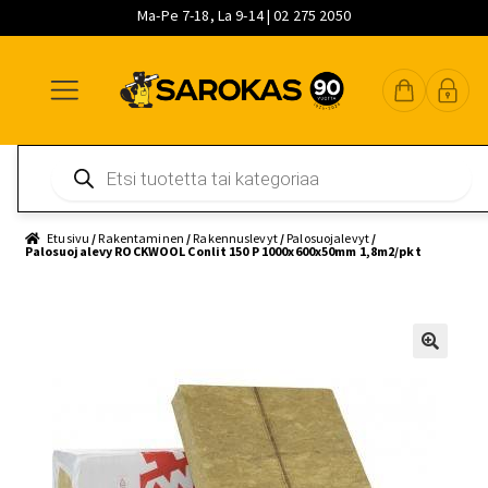
Ma-Pe 7-18, La 9-14 | 02 275 2050
Siirry
Siirry
Siirry
navigointiin
sisältöön
pääsisältöön
Products
search
Etusivu
/
Rakentaminen
/
Rakennuslevyt
/
Palosuojalevyt
/
Palosuojalevy ROCKWOOL Conlit 150 P 1000x600x50mm 1,8m2/pkt