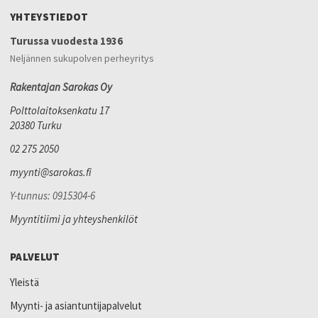
YHTEYSTIEDOT
Turussa vuodesta 1936
Neljännen sukupolven perheyritys
Rakentajan Sarokas Oy
Polttolaitoksenkatu 17
20380 Turku
02 275 2050
myynti@sarokas.fi
Y-tunnus: 0915304-6
Myyntitiimi ja yhteyshenkilöt
PALVELUT
Yleistä
Myynti- ja asiantuntijapalvelut