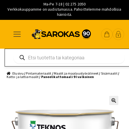
Ma-Pe 7-18 | 02 275 2050
Verkkokauppamme on uudistumassa. Pahoittelemme mahdollisia
häiriöitä.
Siirry
Siirry
Siirry
navigointiin
sisältöön
pääsisältöön
Products
search
Etusivu
/
Pintamateriaalit
/
Maalit ja maalaustyövälineet
/
Sisämaalit
/
Katto- ja lattiamaalit
/ Paneelikattomaali 9 l valkoinen