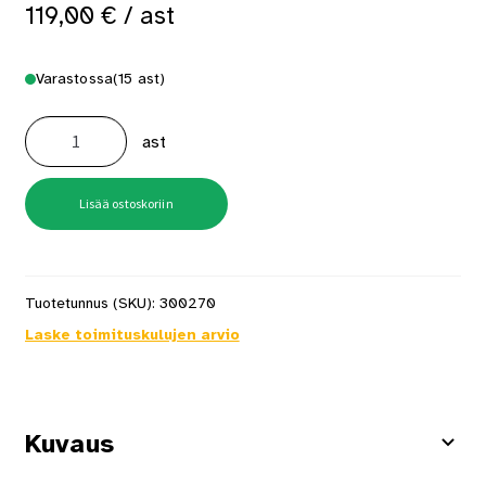
119,00
€
/ ast
Varastossa
(15 ast)
Paneelikattomaali
9
ast
l
valkoinen
määrä
Lisää ostoskoriin
Tuotetunnus (SKU):
300270
Laske toimituskulujen arvio
Kuvaus