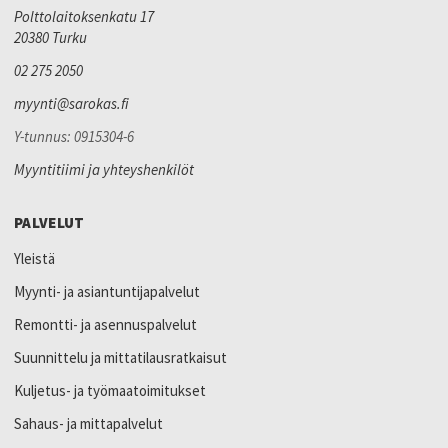
Polttolaitoksenkatu 17
20380 Turku
02 275 2050
myynti@sarokas.fi
Y-tunnus: 0915304-6
Myyntitiimi ja yhteyshenkilöt
PALVELUT
Yleistä
Myynti- ja asiantuntijapalvelut
Remontti- ja asennuspalvelut
Suunnittelu ja mittatilausratkaisut
Kuljetus- ja työmaatoimitukset
Sahaus- ja mittapalvelut