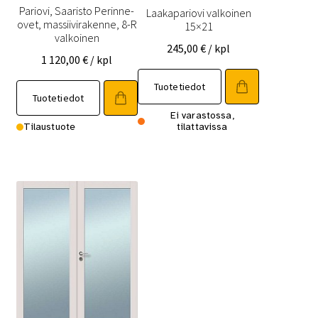
Pariovi, Saaristo Perinne-
Laakapariovi valkoinen
ovet, massiivirakenne, 8-R
15×21
valkoinen
245,00
€
/ kpl
1 120,00
€
/ kpl
Tällä
Tuotetiedot
Tällä
tuotteella
Tuotetiedot
tuotteella
on
Ei varastossa,
on
Tilaustuote
tilattavissa
useampi
useampi
muunnelma.
muunnelma.
Voit
Voit
tehdä
tehdä
valinnat
valinnat
tuotteen
tuotteen
sivulla.
sivulla.