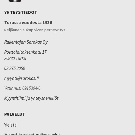
YHTEYSTIEDOT
Turussa vuodesta 1936
Neljännen sukupolven perheyritys
Rakentajan Sarokas Oy
Polttolaitoksenkatu 17
20380 Turku
02 275 2050
myynti@sarokas.fi
Y-tunnus: 0915304-6
Myyntitiimi ja yhteyshenkilöt
PALVELUT
Yleistä
Myynti- ja asiantuntijapalvelut