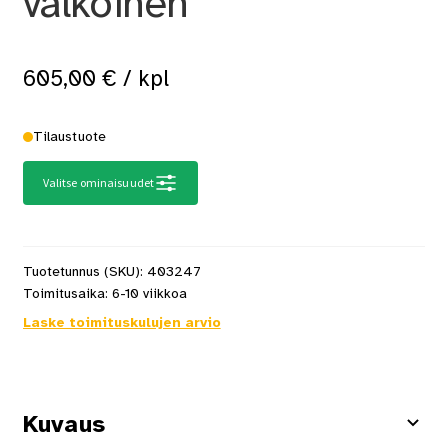
valkoinen
605,00
€
/ kpl
Tilaustuote
Valitse ominaisuudet
Tuotetunnus (SKU):
403247
Toimitusaika:
6-10 viikkoa
Laske toimituskulujen arvio
Kuvaus