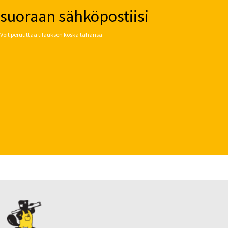
suoraan sähköpostiisi
Voit peruuttaa tilauksen koska tahansa.