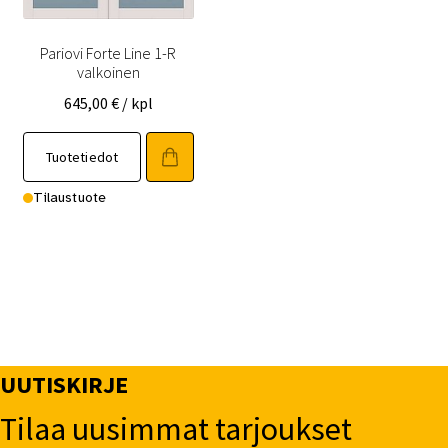
Pariovi Forte Line 1-R
valkoinen
645,00
€
/ kpl
Tällä
Tuotetiedot
tuotteella
on
Tilaustuote
useampi
muunnelma.
Voit
tehdä
valinnat
tuotteen
sivulla.
UUTISKIRJE
Tilaa uusimmat tarjoukset