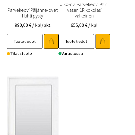
Ulko-ovi Parvekeovi 9×21
Parvekeovi Päijänne-ovet
vasen 1R kokolasi
Huhti pysty
valkoinen
990,00
€
/ kpl/pkt
655,00
€
/ kpl
Tällä
Tuotetiedot
Tuotetiedot
tuotteella
on
Tilaustuote
Varastossa
useampi
muunnelma.
Voit
tehdä
valinnat
tuotteen
sivulla.