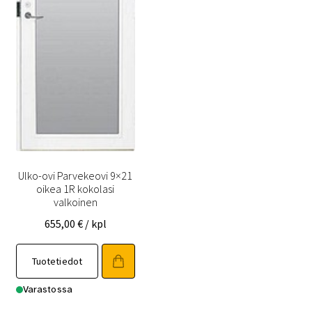
Ulko-ovi Parvekeovi 9×21
oikea 1R kokolasi
valkoinen
655,00
€
/ kpl
Tuotetiedot
Varastossa