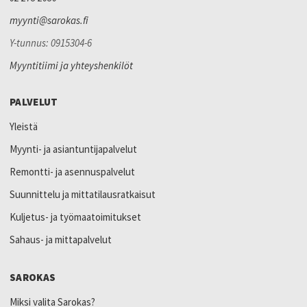
myynti@sarokas.fi
Y-tunnus: 0915304-6
Myyntitiimi ja yhteyshenkilöt
PALVELUT
Yleistä
Myynti- ja asiantuntijapalvelut
Remontti- ja asennuspalvelut
Suunnittelu ja mittatilausratkaisut
Kuljetus- ja työmaatoimitukset
Sahaus- ja mittapalvelut
SAROKAS
Miksi valita Sarokas?