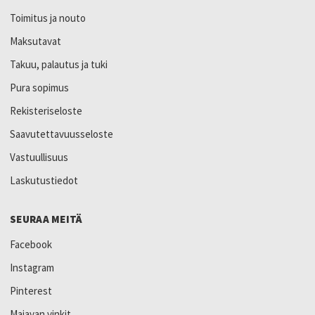
Toimitus ja nouto
Maksutavat
Takuu, palautus ja tuki
Pura sopimus
Rekisteriseloste
Saavutettavuusseloste
Vastuullisuus
Laskutustiedot
SEURAA MEITÄ
Facebook
Instagram
Pinterest
Majavan vinkit