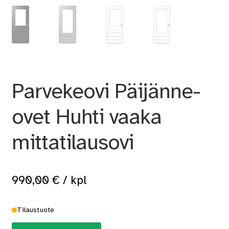
Parvekeovi Päijänne-
ovet Huhti vaaka
mittatilausovi
990,00
€
/ kpl
Tilaustuote