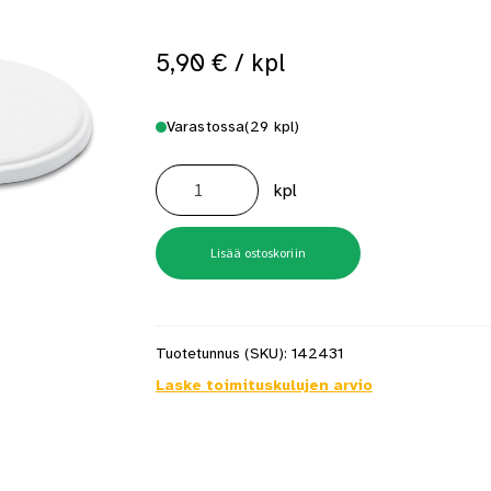
 saat saunan puupinnat taas siisteiksi
Usein kysytyt kysymykset 
5,90
€
/ kpl
Varastossa
(29 kpl)
Peitekilpi
Alicante
kpl
Valkoinen
Habo
17637
määrä
Lisää ostoskoriin
Tuotetunnus (SKU):
142431
Laske toimituskulujen arvio