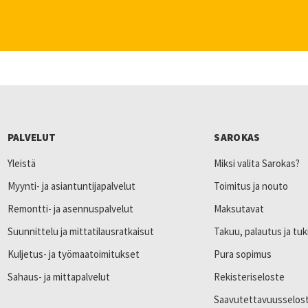
PALVELUT
SAROKAS
Yleistä
Miksi valita Sarokas?
Myynti- ja asiantuntijapalvelut
Toimitus ja nouto
Remontti- ja asennuspalvelut
Maksutavat
Suunnittelu ja mittatilausratkaisut
Takuu, palautus ja tuk
Kuljetus- ja työmaatoimitukset
Pura sopimus
Sahaus- ja mittapalvelut
Rekisteriseloste
Saavutettavuusselos