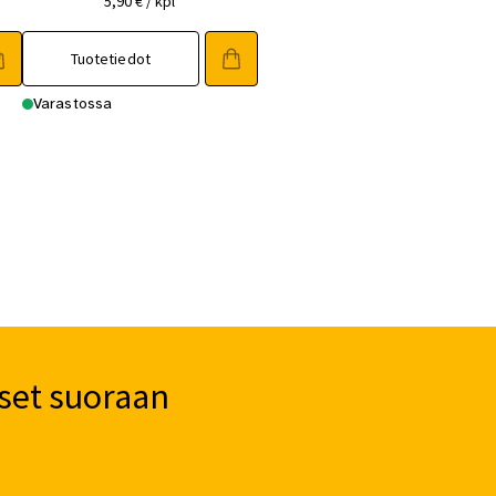
5,90
€
/ kpl
Tuotetiedot
Varastossa
set suoraan