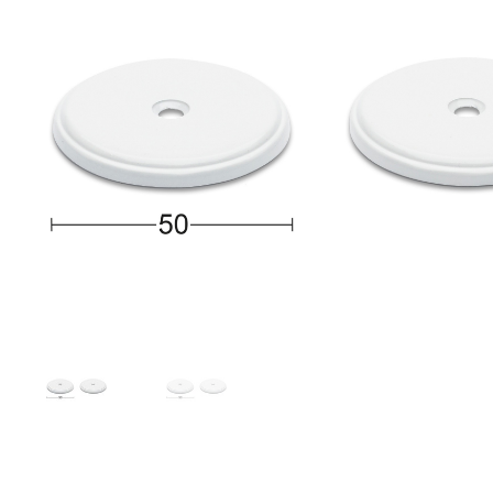
Toimitustavat- ja kulut
Tummuneet tai kuivat lauteet? Näin