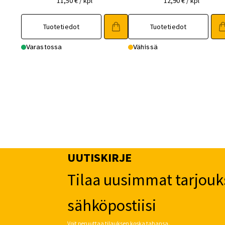
11,50
€
/ kpl
12,90
€
/ kpl
Tuotetiedot
Tuotetiedot
Varastossa
Vähissä
UUTISKIRJE
Tilaa uusimmat tarjouk
sähköpostiisi
Voit peruuttaa tilauksen koska tahansa.