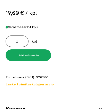
19,00
€
/ kpl
Varastossa
(151 kpl)
Peitelista
12X92X2700
kpl
Valkoinen
määrä
Lisää ostoskoriin
Tuotetunnus (SKU):
020368
Laske toimituskulujen arvio