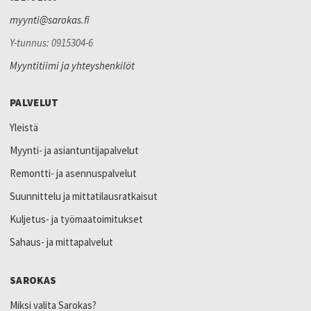
myynti@sarokas.fi
Y-tunnus: 0915304-6
Myyntitiimi ja yhteyshenkilöt
PALVELUT
Yleistä
Myynti- ja asiantuntijapalvelut
Remontti- ja asennuspalvelut
Suunnittelu ja mittatilausratkaisut
Kuljetus- ja työmaatoimitukset
Sahaus- ja mittapalvelut
SAROKAS
Miksi valita Sarokas?