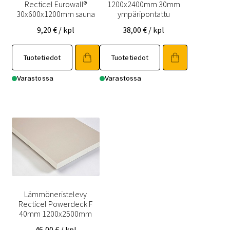
Recticel Eurowall®
1200x2400mm 30mm
30x600x1200mm sauna
ympäripontattu
9,20
€
/ kpl
38,00
€
/ kpl
Tuotetiedot
Tuotetiedot
Varastossa
Varastossa
Lämmöneristelevy
Recticel Powerdeck F
40mm 1200x2500mm
46,00
€
/ kpl