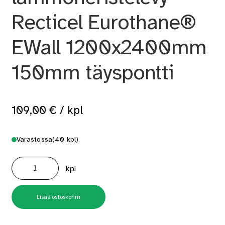
Recticel Eurothane®
EWall 1200x2400mm
150mm täyspontti
109,00
€
/ kpl
Varastossa
(40 kpl)
PIR
-
kpl
lämmöneristelevy
Recticel
Eurothane®
EWall
1200x2400mm
Lisää ostoskoriin
150mm
täyspontti
määrä