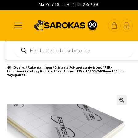
Ma-Pe 7-18, La 9-14 | 02 275 2050
Siirry
Siirry
Siirry
navigointiin
sisältöön
pääsisältöön
Products
search
Etusivu
/
Rakentaminen
/
Eristeet
/
Polyuretaanieristeet
/ PIR -
lämmöneristelevy Recticel Eurothane® EWall 1200x2400mm 150mm
täyspontti