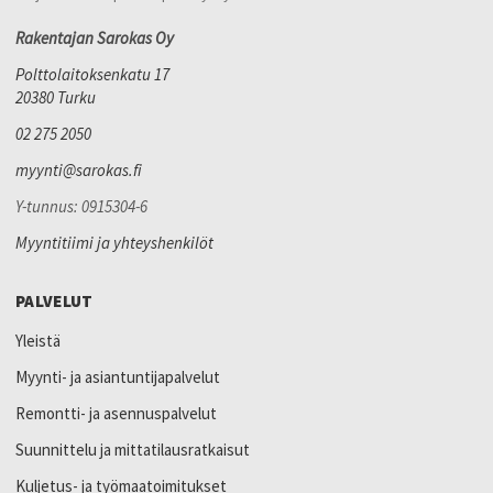
Rakentajan Sarokas Oy
Polttolaitoksenkatu 17
20380 Turku
02 275 2050
myynti@sarokas.fi
Y-tunnus: 0915304-6
Myyntitiimi ja yhteyshenkilöt
PALVELUT
Yleistä
Myynti- ja asiantuntijapalvelut
Remontti- ja asennuspalvelut
Suunnittelu ja mittatilausratkaisut
Kuljetus- ja työmaatoimitukset