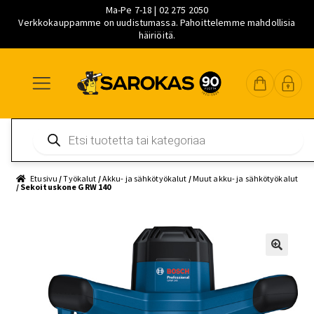
Ma-Pe 7-18 | 02 275 2050
Verkkokauppamme on uudistumassa. Pahoittelemme mahdollisia
häiriöitä.
Siirry
Siirry
Siirry
navigointiin
sisältöön
pääsisältöön
Products
search
Etusivu
/
Työkalut
/
Akku- ja sähkötyökalut
/
Muut akku- ja sähkötyökalut
/ Sekoituskone GRW 140