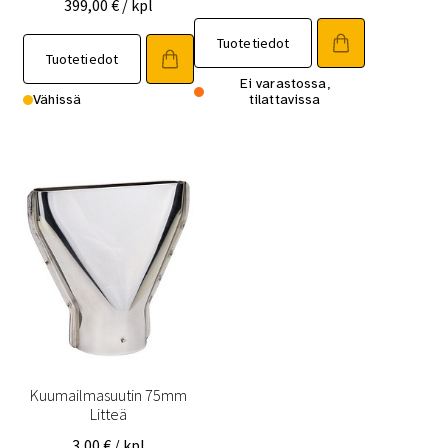
399,00
€
/ kpl
Tuotetiedot
Tuotetiedot
Ei varastossa,
Vähissä
tilattavissa
Kuumailmasuutin 75mm
Litteä
3,00
€
/ kpl