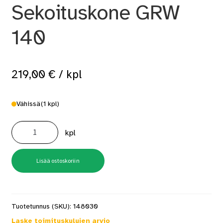
Sekoituskone GRW
140
219,00
€
/ kpl
Vähissä
(1 kpl)
Sekoituskone
GRW
kpl
140
määrä
Lisää ostoskoriin
Tuotetunnus (SKU):
148030
Laske toimituskulujen arvio