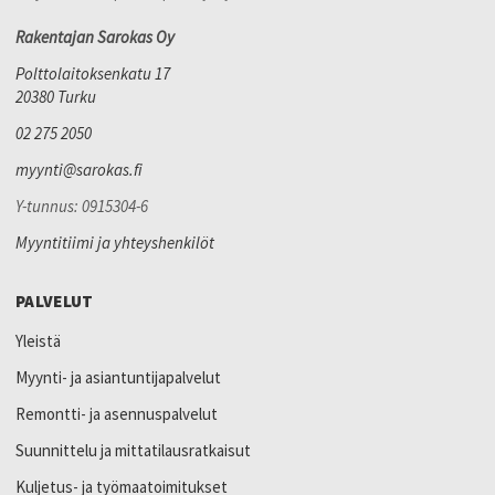
Rakentajan Sarokas Oy
Polttolaitoksenkatu 17
20380 Turku
02 275 2050
myynti@sarokas.fi
Y-tunnus: 0915304-6
Myyntitiimi ja yhteyshenkilöt
PALVELUT
Yleistä
Myynti- ja asiantuntijapalvelut
Remontti- ja asennuspalvelut
Suunnittelu ja mittatilausratkaisut
Kuljetus- ja työmaatoimitukset