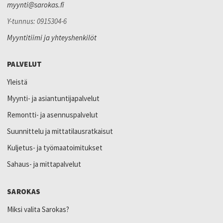
myynti@sarokas.fi
Y-tunnus: 0915304-6
Myyntitiimi ja yhteyshenkilöt
PALVELUT
Yleistä
Myynti- ja asiantuntijapalvelut
Remontti- ja asennuspalvelut
Suunnittelu ja mittatilausratkaisut
Kuljetus- ja työmaatoimitukset
Sahaus- ja mittapalvelut
SAROKAS
Miksi valita Sarokas?