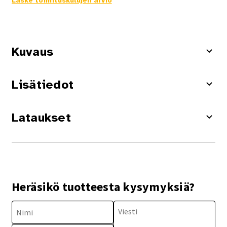
Laske toimituskulujen arvio
Kuvaus
Lisätiedot
Lataukset
Heräsikö tuotteesta kysymyksiä?