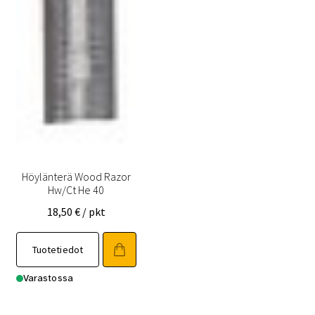
Höylänterä Wood Razor
Hw/Ct He 40
18,50
€
/ pkt
Tuotetiedot
Varastossa