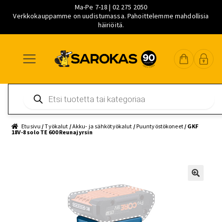
Ma-Pe 7-18 | 02 275 2050
Verkkokauppamme on uudistumassa. Pahoittelemme mahdollisia
häiriöitä.
Siirry
Siirry
Siirry
navigointiin
sisältöön
pääsisältöön
Products
search
Etusivu
/
Työkalut
/
Akku- ja sähkötyökalut
/
Puuntyöstökoneet
/ GKF
18V-8 solo TE 600 Reunajyrsin