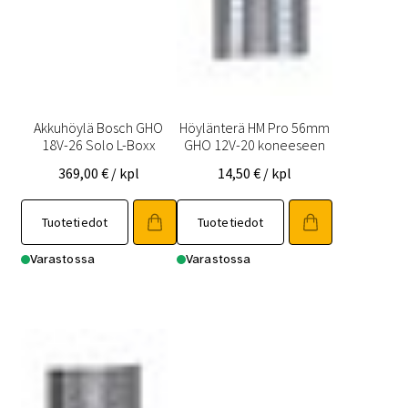
Akkuhöylä Bosch GHO
Höylänterä HM Pro 56mm
18V-26 Solo L-Boxx
GHO 12V-20 koneeseen
369,00
€
/ kpl
14,50
€
/ kpl
Tuotetiedot
Tuotetiedot
Varastossa
Varastossa