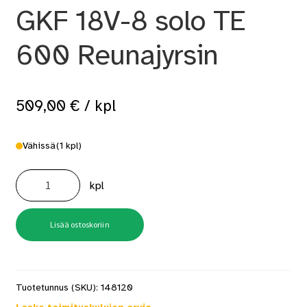
GKF 18V-8 solo TE
600 Reunajyrsin
509,00
€
/ kpl
Vähissä
(1 kpl)
GKF
18V-
kpl
8
solo
TE
600
Reunajyrsin
Lisää ostoskoriin
määrä
Tuotetunnus (SKU):
148120