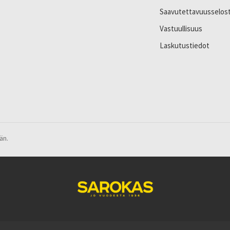
Saavutettavuusselos
Vastuullisuus
Laskutustiedot
än.