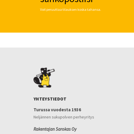
Voit peruuttaa tilauksen koska tahansa.
YHTEYSTIEDOT
Turussa vuodesta 1936
Neljännen sukupolven perheyritys
Rakentajan Sarokas Oy