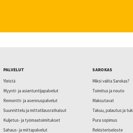
PALVELUT
SAROKAS
Yleistä
Miksi valita Sarokas?
Myynti- ja asiantuntijapalvelut
Toimitus ja nouto
Remontti- ja asennuspalvelut
Maksutavat
Suunnittelu ja mittatilausratkaisut
Takuu, palautus ja tuk
Kuljetus- ja työmaatoimitukset
Pura sopimus
Sahaus- ja mittapalvelut
Rekisteriseloste