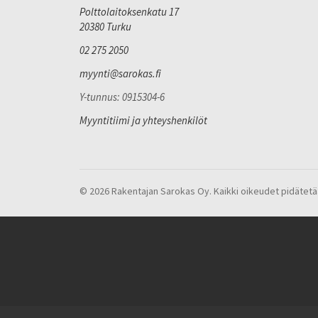
Polttolaitoksenkatu 17
20380 Turku
02 275 2050
myynti@sarokas.fi
Y-tunnus: 0915304-6
Myyntitiimi ja yhteyshenkilöt
© 2026 Rakentajan Sarokas Oy. Kaikki oikeudet pidätetä