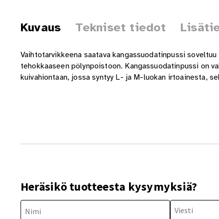
Kuvaus
Tekniset tiedot
Lisäti
Vaihtotarvikkeena saatava kangassuodatinpussi soveltuu 
tehokkaaseen pölynpoistoon. Kangassuodatinpussi on vaki
kuivahiontaan, jossa syntyy L- ja M-luokan irtoainesta, 
Heräsikö tuotteesta kysymyksiä?