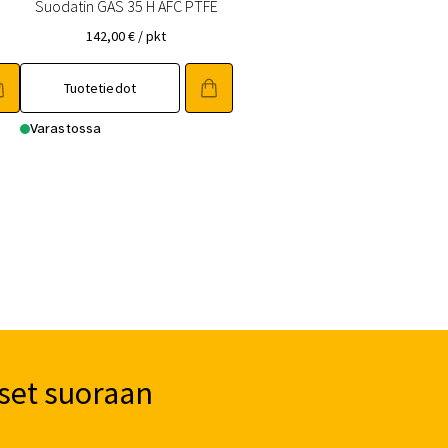
Suodatin GAS 35 H AFC PTFE
142,00
€
/ pkt
Tuotetiedot
Varastossa
set suoraan