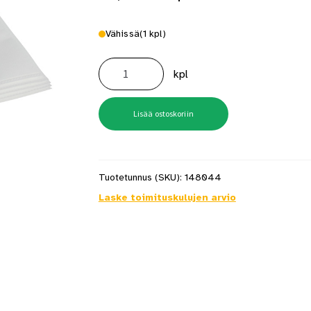
Vähissä
(1 kpl)
Pölypussi
GAS
kpl
25
5kpl/pkt
määrä
Lisää ostoskoriin
Tuotetunnus (SKU):
148044
Laske toimituskulujen arvio