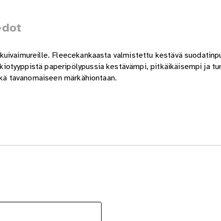
edot
kuivaimureille. Fleecekankaasta valmistettu kestävä suodatinpu
otyyppistä paperipölypussia kestävämpi, pitkäikäisempi ja tur
sekä tavanomaiseen märkähiontaan.