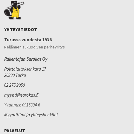
YHTEYSTIEDOT
Turussa vuodesta 1936
Neljännen sukupolven perheyritys
Rakentajan Sarokas Oy
Polttolaitoksenkatu 17
20380 Turku
02 275 2050
myynti@sarokas.fi
Y-tunnus: 0915304-6
Myyntitiimi ja yhteyshenkilöt
PALVELUT