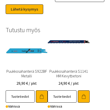
Tutustu myös
Puukkosahanterä S922BF
Puukkosahanterä S1141
Metalli
HM Kevytbetoni
29,90
€
/ pkt
24,90
€
/ pkt
Tuotetiedot
Tuotetiedot
Vähissä
Vähissä