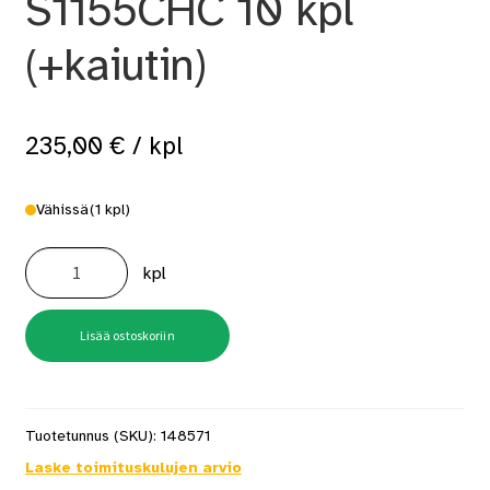
S1155CHC 10 kpl
(+kaiutin)
235,00
€
/ kpl
Vähissä
(1 kpl)
Puukkosahanterä
S1155CHC
kpl
10
kpl
(+kaiutin)
määrä
Lisää ostoskoriin
Tuotetunnus (SKU):
148571
Laske toimituskulujen arvio