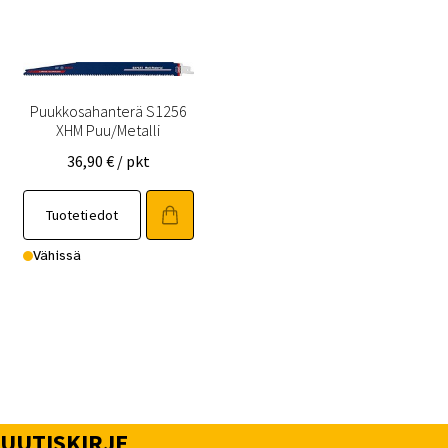
Puukkosahanterä S1256
XHM Puu/Metalli
36,90
€
/ pkt
Tuotetiedot
Vähissä
UUTISKIRJE