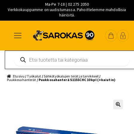
Ma-Pe 7-18 | 02 275 2050
Verkkokauppamme on uudistumassa. Pahoittelemme mahdollisia
häiriöitä.
Siirry
Siirry
Siirry
navigointiin
sisältöön
pääsisältöön
Products
search
Etusivu
/
Työkalut
/
Sähkötyökalujen terät ja tarvikkeet
/
Puukkosahanterät
/ Puukkosahanterä S1155CHC 10 kpl (+kaiutin)