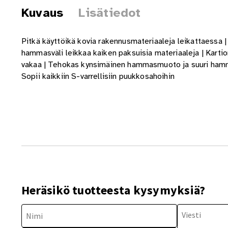
Kuvaus
Lisätiedot
Pitkä käyttöikä kovia rakennusmateriaaleja leikattaessa
hammasväli leikkaa kaiken paksuisia materiaaleja | Kartiom
vakaa | Tehokas kynsimäinen hammasmuoto ja suuri hammas
Sopii kaikkiin S-varrellisiin puukkosahoihin
Heräsikö tuotteesta kysymyksiä?