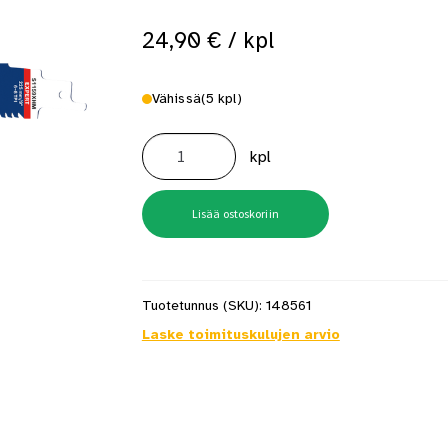
24,90
€
/ kpl
Vähissä
(5 kpl)
Puukkosahanterä
S1159XHM
kpl
Multimaterial
määrä
Lisää ostoskoriin
Tuotetunnus (SKU):
148561
Laske toimituskulujen arvio