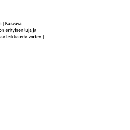
n | Kasvava
n erityisen luja ja
a leikkausta varten |