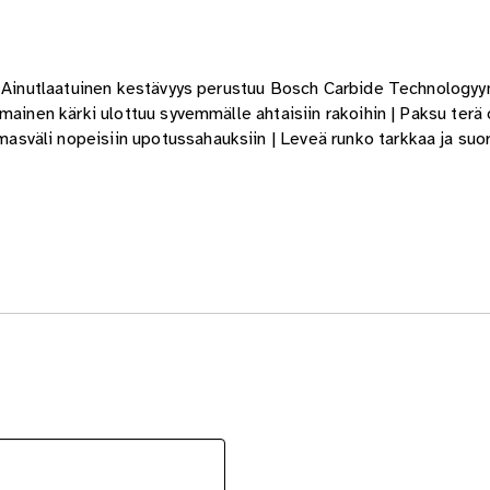
 | Ainutlaatuinen kestävyys perustuu Bosch Carbide Technologyy
ainen kärki ulottuu syvemmälle ahtaisiin rakoihin | Paksu terä o
väli nopeisiin upotussahauksiin | Leveä runko tarkkaa ja suora