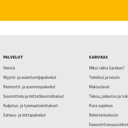
PALVELUT
SAROKAS
Yleistä
Miksi valita Sarokas?
Myynti- ja asiantuntijapalvelut
Toimitus ja nouto
Remontti- ja asennuspalvelut
Maksutavat
Suunnittelu ja mittatilausratkaisut
Takuu, palautus ja tuk
Kuljetus- ja työmaatoimitukset
Pura sopimus
Sahaus- ja mittapalvelut
Rekisteriseloste
Saavutettavuusselos