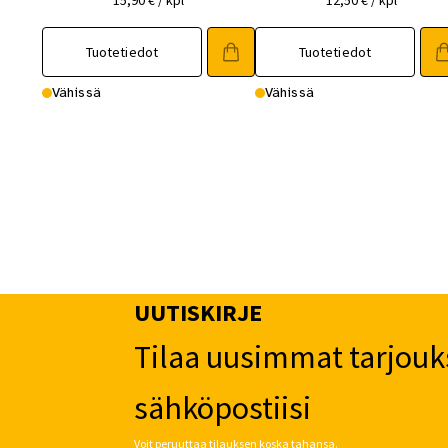
15,90
€
/ kpl
12,50
€
/ kpl
Tuotetiedot
Tuotetiedot
Vähissä
Vähissä
UUTISKIRJE
Tilaa uusimmat tarjouk
sähköpostiisi
Voit peruuttaa tilauksen koska tahansa.