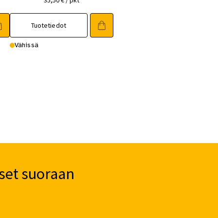
35,50
€
/ pkt
Tuotetiedot
Vähissä
set suoraan