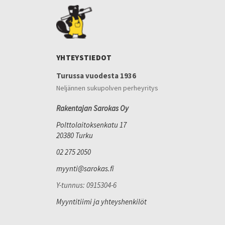
YHTEYSTIEDOT
Turussa vuodesta 1936
Neljännen sukupolven perheyritys
Rakentajan Sarokas Oy
Polttolaitoksenkatu 17
20380 Turku
02 275 2050
myynti@sarokas.fi
Y-tunnus: 0915304-6
Myyntitiimi ja yhteyshenkilöt