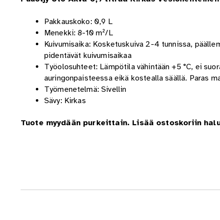
Pakkauskoko: 0,9 L
Menekki: 8-10 m²/L
Kuivumisaika: Kosketuskuiva 2-4 tunnissa, päällema
pidentävät kuivumisaikaa
Työolosuhteet: Lämpötila vähintään +5 °C, ei suo
auringonpaisteessa eikä kostealla säällä. Paras m
Työmenetelmä: Sivellin
Sävy: Kirkas
Tuote myydään purkeittain. Lisää ostoskoriin hal