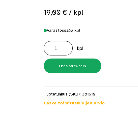
19,00
€
/ kpl
Varastossa
(8 kpl)
Puuöljy
Utö
kpl
Akva
0,9
l
Kirkas
Vesiohenteinen
Lisää ostoskoriin
määrä
Tuotetunnus (SKU):
301610
Laske toimituskulujen arvio