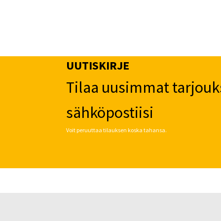
UUTISKIRJE
Tilaa uusimmat tarjouk
sähköpostiisi
Voit peruuttaa tilauksen koska tahansa.