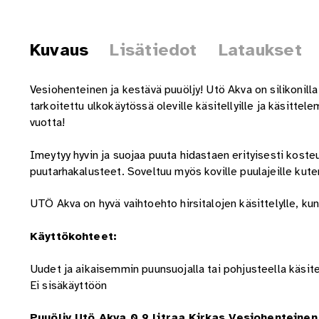
Kuvaus
Lisätiedot
Lataukset
Vesiohenteinen ja kestävä puuöljy! Utö Akva on silikonilla
tarkoitettu ulkokäytössä oleville käsitellyille ja käsittele
vuotta!
Imeytyy hyvin ja suojaa puuta hidastaen erityisesti koste
puutarhakalusteet. Soveltuu myös koville puulajeille kute
UTÖ
Akva on hyvä vaihtoehto hirsitalojen käsittelylle, kun
Käyttökohteet:
Uudet ja aikaisemmin puunsuojalla tai pohjusteella käsite
Ei sisäkäyttöön
Puuöljy Utö Akva 0,9 litraa Kirkas Vesiohenteinen