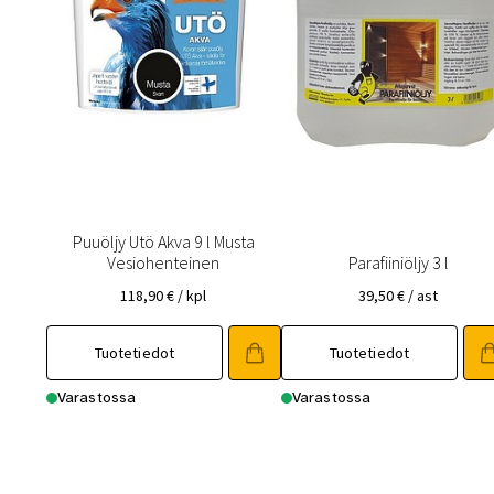
Puuöljy Utö Akva 9 l Musta
Vesiohenteinen
Parafiiniöljy 3 l
118,90
€
/ kpl
39,50
€
/ ast
Tuotetiedot
Tuotetiedot
Varastossa
Varastossa