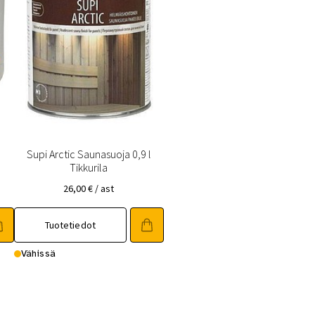
Supi Arctic Saunasuoja 0,9 l
Tikkurila
26,00
€
/ ast
Tuotetiedot
Vähissä