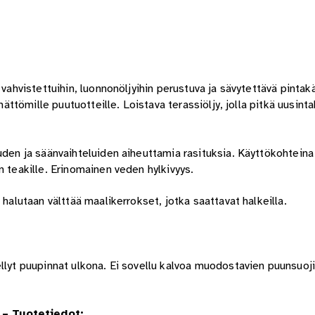
 vahvistettuihin, luonnonöljyihin perustuva ja sävytettävä pintak
mättömille puutuotteille. Loistava terassiöljy, jolla pitkä uusinta
uden ja säänvaihteluiden aiheuttamia rasituksia. Käyttökohteina 
n teakille. Erinomainen veden hylkivyys.
 halutaan välttää maalikerrokset, jotka saattavat halkeilla.
llyt puupinnat ulkona. Ei sovellu kalvoa muodostavien puunsuoji
 – Tuotetiedot: