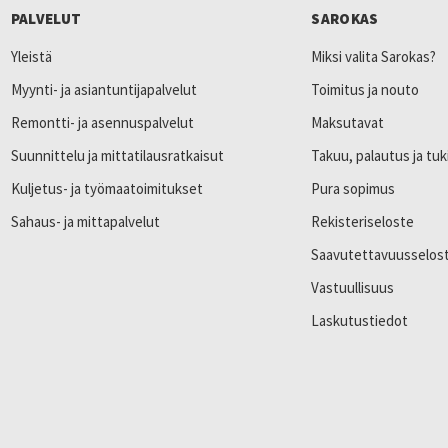
PALVELUT
SAROKAS
Yleistä
Miksi valita Sarokas?
Myynti- ja asiantuntijapalvelut
Toimitus ja nouto
Remontti- ja asennuspalvelut
Maksutavat
Suunnittelu ja mittatilausratkaisut
Takuu, palautus ja tuk
Kuljetus- ja työmaatoimitukset
Pura sopimus
Sahaus- ja mittapalvelut
Rekisteriseloste
Saavutettavuusselos
Vastuullisuus
Laskutustiedot