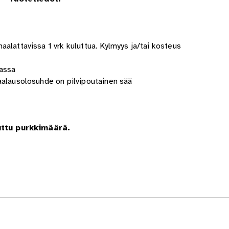
alattavissa 1 vrk kuluttua. Kylmyys ja/tai kosteus
rassa
aalausolosuhde on pilvipoutainen sää
uttu purkkimäärä.