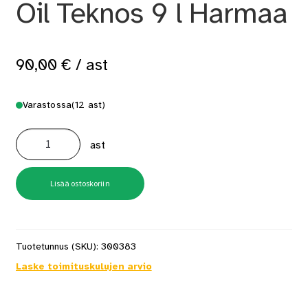
Oil Teknos 9 l Harmaa
90,00
€
/ ast
Varastossa
(12 ast)
Puuöljy
Woodex
ast
Wood
Oil
Teknos
9
l
Lisää ostoskoriin
Harmaa
määrä
Tuotetunnus (SKU):
300383
Laske toimituskulujen arvio