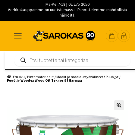
Ma-Pe 7-18 | 02 275 2050
Verkkokauppamme on uudistumassa. Pahoittelemme mahdollisia
häiriöitä.
Siirry
Siirry
Siirry
navigointiin
sisältöön
pääsisältöön
Products
search
Etusivu
/
Pintamateriaalit
/
Maalit ja maalaustyövälineet
/
Puuöljyt
/
Puuöljy Woodex Wood Oil Teknos 9 l Harmaa