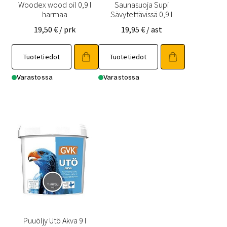
Woodex wood oil 0,9 l
Saunasuoja Supi
harmaa
Sävytettävissä 0,9 l
19,50
€
/ prk
19,95
€
/ ast
Tuotetiedot
Tuotetiedot
Varastossa
Varastossa
Puuöljy Utö Akva 9 l