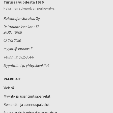
Turussa vuodesta 1936
Neljännen sukupolven perheyritys
Rakentajan Sarokas Oy
Polttolaitoksenkatu 17
20380 Turku
02 275 2050
myynti@sarokas.fi
Y-tunnus: 0915304-6
Myyntitiimi ja yhteyshenkilöt
PALVELUT
Yleistä
Myynti- ja asiantuntijapalvelut
Remontti- ja asennuspalvelut
Suunnittelu ja mittatilausratkaisut