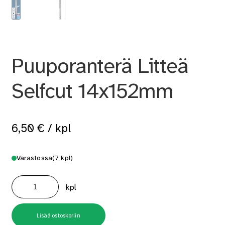
Puuporanterä Litteä
Selfcut 14x152mm
6,50
€
/ kpl
Varastossa
(7 kpl)
Puuporanterä
Litteä
kpl
Selfcut
14x152mm
määrä
Lisää ostoskoriin