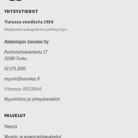
YHTEYSTIEDOT
Turussa vuodesta 1936
Neljännen sukupolven perheyritys
Rakentajan Sarokas Oy
Polttolaitoksenkatu 17
20380 Turku
02 275 2050
myynti@sarokas.fi
Y-tunnus: 0915304-6
Myyntitiimi ja yhteyshenkilöt
PALVELUT
Yleistä
Myynti- ja asiantuntijapalvelut