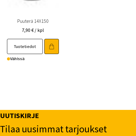
Puuterä 14X150
7,90
€
/ kpl
Tuotetiedot
Vähissä
UUTISKIRJE
Tilaa uusimmat tarjoukset