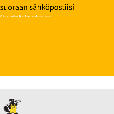
suoraan sähköpostiisi
Voit peruuttaa tilauksen koska tahansa.