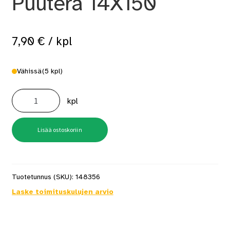
Puuterä 14X150
7,90
€
/ kpl
Vähissä
(5 kpl)
Puuterä
14X150
kpl
määrä
Lisää ostoskoriin
Tuotetunnus (SKU):
148356
Laske toimituskulujen arvio