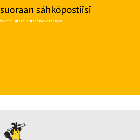
suoraan sähköpostiisi
Voit peruuttaa tilauksen koska tahansa.