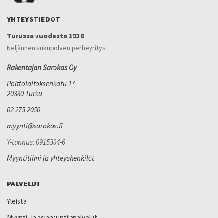
YHTEYSTIEDOT
Turussa vuodesta 1936
Neljännen sukupolven perheyritys
Rakentajan Sarokas Oy
Polttolaitoksenkatu 17
20380 Turku
02 275 2050
myynti@sarokas.fi
Y-tunnus: 0915304-6
Myyntitiimi ja yhteyshenkilöt
PALVELUT
Yleistä
Myynti- ja asiantuntijapalvelut