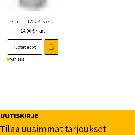
Puuterä 12×235 Kierre
14,90
€
/ kpl
Tuotetiedot
Vähissä
UUTISKIRJE
Tilaa uusimmat tarjoukset