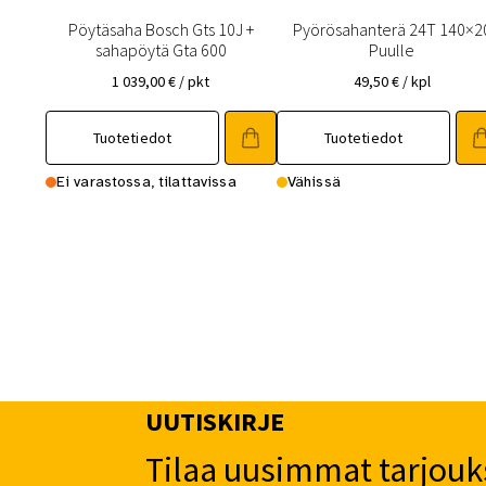
Pöytäsaha Bosch Gts 10J +
Pyörösahanterä 24T 140×2
sahapöytä Gta 600
Puulle
1 039,00
€
/ pkt
49,50
€
/ kpl
Tuotetiedot
Tuotetiedot
Ei varastossa, tilattavissa
Vähissä
UUTISKIRJE
Tilaa uusimmat tarjouk