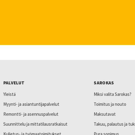
PALVELUT
SAROKAS
Yleistä
Miksi valita Sarokas?
Myynti- ja asiantuntijapalvelut
Toimitus ja nouto
Remontti- ja asennuspalvelut
Maksutavat
Suunnittelu ja mittatilausratkaisut
Takuu, palautus ja tuk
Kuljetus- ja työmaatoimitukset
Pura sopimus