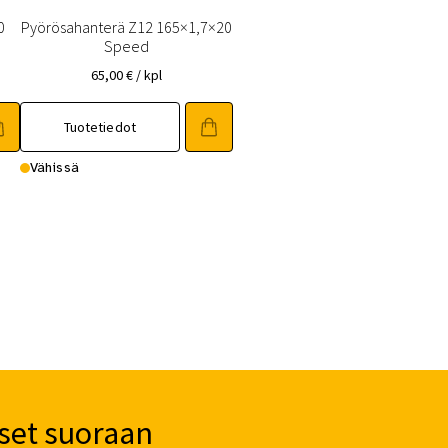
0
Pyörösahanterä Z12 165×1,7×20
Speed
65,00
€
/ kpl
Tuotetiedot
Vähissä
set suoraan