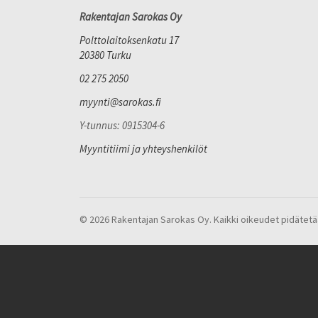
Rakentajan Sarokas Oy
Polttolaitoksenkatu 17
20380 Turku
02 275 2050
myynti@sarokas.fi
Y-tunnus: 0915304-6
Myyntitiimi ja yhteyshenkilöt
© 2026 Rakentajan Sarokas Oy. Kaikki oikeudet pidätetä