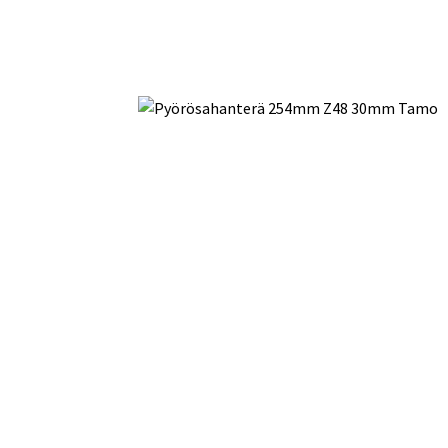
Toimitustavat- ja kulut
Tummuneet tai kuivat lauteet? Näin