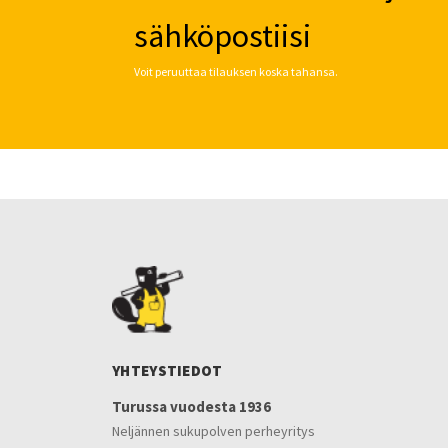
sähköpostiisi
Voit peruuttaa tilauksen koska tahansa.
YHTEYSTIEDOT
Turussa vuodesta 1936
Neljännen sukupolven perheyritys