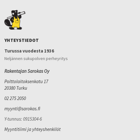
YHTEYSTIEDOT
Turussa vuodesta 1936
Neljännen sukupolven perheyritys
Rakentajan Sarokas Oy
Polttolaitoksenkatu 17
20380 Turku
02 275 2050
myynti@sarokas.fi
Y-tunnus: 0915304-6
Myyntitiimi ja yhteyshenkilöt