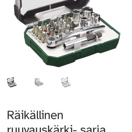
Räikällinen
ruuvauskärki- sarja