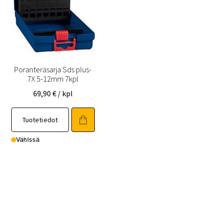
Poranteräsarja Sds plus-
7X 5-12mm 7kpl
69,90
€
/ kpl
Tuotetiedot
Vähissä