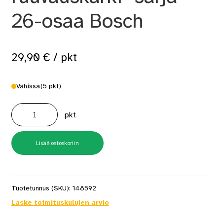
26-osaa Bosch
29,90
€
/ pkt
Vähissä
(5 pkt)
Räikällinen
ruuvauskärki-
pkt
sarja
26-
osaa
Bosch
määrä
Lisää ostoskoriin
Tuotetunnus (SKU):
148592
Laske toimituskulujen arvio