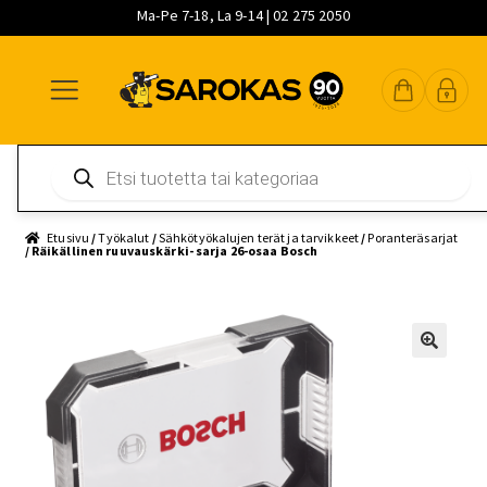
Ma-Pe 7-18, La 9-14 | 02 275 2050
Siirry
Siirry
Siirry
navigointiin
sisältöön
pääsisältöön
Products
search
Etusivu
/
Työkalut
/
Sähkötyökalujen terät ja tarvikkeet
/
Poranteräsarjat
/ Räikällinen ruuvauskärki- sarja 26-osaa Bosch