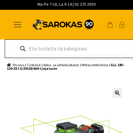
Ma-Pe 7-18, La 9-14 | 02 275 2050
Siirry
Siirry
Siirry
navigointiin
sisältöön
pääsisältöön
Products
search
Etusivu
/
Työkalut
/
Akku- ja sähkötyökalut
/
Mittaustekniikka
/ GLL 18V-
120-33 CG/DK20/4AH Linjalaser