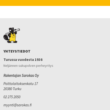
YHTEYSTIEDOT
Turussa vuodesta 1936
Neljännen sukupolven perheyritys
Rakentajan Sarokas Oy
Polttolaitoksenkatu 17
20380 Turku
02 275 2050
myynti@sarokas.fi