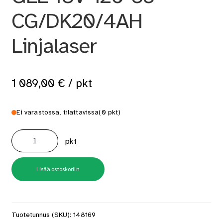
CG/DK20/4AH
Linjalaser
1 089,00
€
/ pkt
Ei varastossa, tilattavissa
(0 pkt)
GLL
18V-
pkt
120-
33
CG/DK20/4AH
Linjalaser
määrä
Lisää ostoskoriin
Tuotetunnus (SKU):
148169