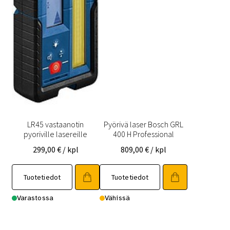
LR45 vastaanotin
Pyörivä laser Bosch GRL
pyoriville lasereille
400 H Professional
299,00
€
/ kpl
809,00
€
/ kpl
Tuotetiedot
Tuotetiedot
Varastossa
Vähissä